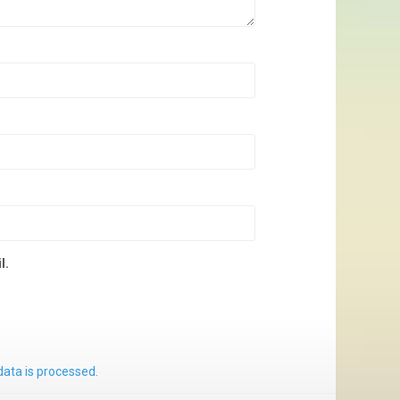
l.
ata is processed.