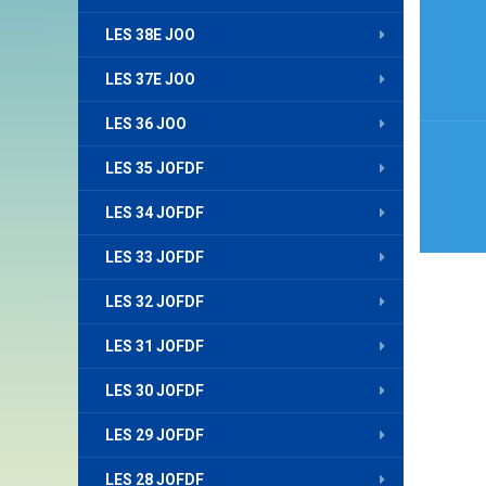
Nav
de
LES 38E JOO
l’art
LES 37E JOO
LES 36 JOO
LES 35 JOFDF
LES 34 JOFDF
LES 33 JOFDF
LES 32 JOFDF
LES 31 JOFDF
LES 30 JOFDF
LES 29 JOFDF
LES 28 JOFDF