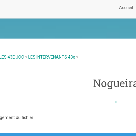
Accueil
LES 43E JOO
»
LES INTERVENANTS 43e
»
Nogueir
gement du fichier...