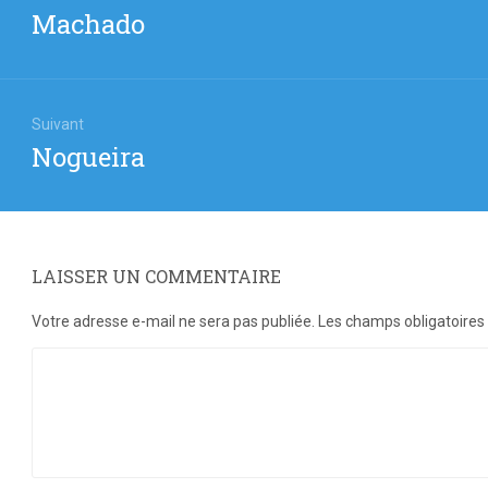
Article
Machado
icle
précédent
:
Suivant
Article
Nogueira
suivant
:
LAISSER UN COMMENTAIRE
Votre adresse e-mail ne sera pas publiée.
Les champs obligatoires