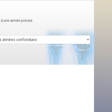
u à une année précise.