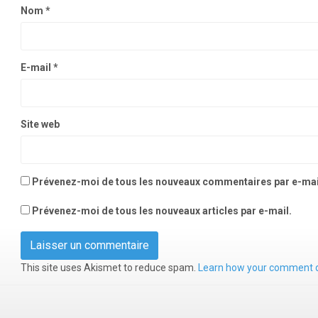
Nom
*
E-mail
*
Site web
Prévenez-moi de tous les nouveaux commentaires par e-mai
Prévenez-moi de tous les nouveaux articles par e-mail.
This site uses Akismet to reduce spam.
Learn how your comment d