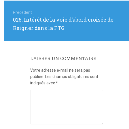
Navigation
de
Précédent
Article
025. Intérêt de la voie d’abord croisée de
l’article
précédent
Reigner dans la PTG
:
LAISSER UN COMMENTAIRE
Votre adresse e-mail ne sera pas
publiée.
Les champs obligatoires sont
indiqués avec
*