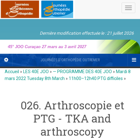
Toggl
navig
Dernière modification effectuée le : 21 juillet 2026
45° JOO Curaçao 27 mars au 3 avril 2027
JOURNÉES D'ORTHOPÉDIE OUTREMER
Accueil
»
LES 40E JOO
»
— PROGRAMME DES 40E JOO
»
Mardi 8
mars 2022 Tuesday 8th March
»
11h00–12h40 PTG difficiles
»
026. Arthroscopie et
PTG - TKA and
arthroscopy