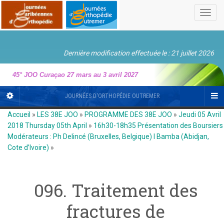
Toggl
navig
Dernière modification effectuée le : 21 juillet 2026
45° JOO Curaçao 27 mars au 3 avril 2027
JOURNÉES D'ORTHOPÉDIE OUTREMER
Accueil
»
LES 38E JOO
»
PROGRAMME DES 38E JOO
»
Jeudi 05 Avril
2018 Thursday 05th April
»
16h30-18h35 Présentation des Boursiers
Modérateurs : Ph Delincé (Bruxelles, Belgique) I Bamba (Abidjan,
Cote d’Ivoire)
»
096. Traitement des
fractures de