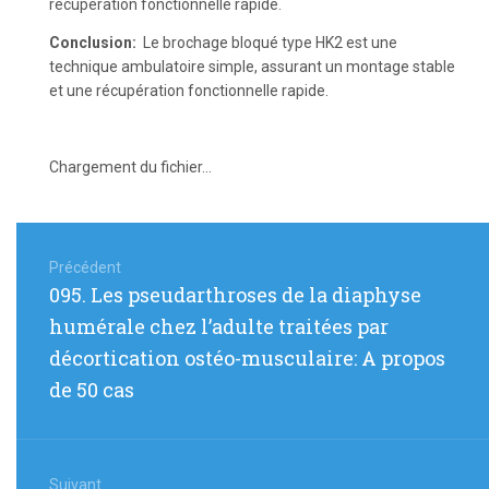
récupération fonctionnelle rapide.
Conclusion:
Le brochage bloqué type HK2 est une
technique ambulatoire simple, assurant un montage stable
et une récupération fonctionnelle rapide.
Chargement du fichier...
Navigation
de
Précédent
Article
095. Les pseudarthroses de la diaphyse
l’article
précédent
humérale chez l’adulte traitées par
:
décortication ostéo-musculaire: A propos
de 50 cas
Suivant