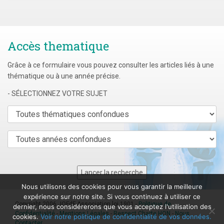
Accès thematique
Grâce à ce formulaire vous pouvez consulter les articles liés à une
thématique ou à une année précise.
- SÉLECTIONNEZ VOTRE SUJET
Nous utilisons des cookies pour vous garantir la meilleure
expérience sur notre site. Si vous continuez à utiliser ce
Copyright 2006 JOFdF Association loi 1901 -
Politique de
dernier, nous considérerons que vous acceptez l'utilisation des
Confidentialité
-
Mentions Légales
-
Respect Charte HON
-
Nous
cookies.
Voir notre politique de confidentialité de vos données.
Contacter