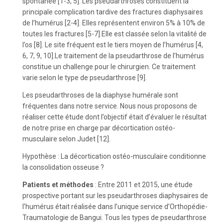
spontanée [1-3, 5]. Les pseudarthroses constituent la
principale complication tardive des fractures diaphysaires
de l’humérus [2-4]. Elles représentent environ 5% à 10% de
toutes les fractures [5-7].Elle est classée selon la vitalité de
l’os [8].
Le site fréquent est le tiers moyen de l’humérus [4,
6, 7, 9, 10].Le traitement de la pseudarthrose de l’humérus
constitue un challenge pour le chirurgien. Ce traitement
varie selon le type de pseudarthrose [9].
Les pseudarthroses de la diaphyse humérale sont
fréquentes dans notre service. Nous nous proposons de
réaliser cette étude dont l’objectif était d’évaluer le résultat
de notre prise en charge par décortication ostéo-
musculaire selon Judet [12].
Hypothèse : La décortication ostéo-musculaire conditionne
la consolidation osseuse ?
Patients et méthodes
: Entre 2011 et 2015, une étude
prospective portant sur les pseudarthroses diaphysaires de
l’humérus était réalisée dans l’unique service d’Orthopédie-
Traumatologie de Bangui. Tous les types de pseudarthrose