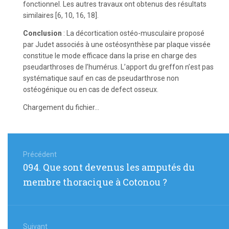
fonctionnel. Les autres travaux ont obtenus des résultats
similaires [6, 10, 16, 18].
Conclusion
: La décortication ostéo-musculaire proposé
par Judet associés à une ostéosynthèse par plaque vissée
constitue le mode efficace dans la prise en charge des
pseudarthroses de l’humérus. L’apport du greffon n’est pas
systématique sauf en cas de pseudarthrose non
ostéogénique ou en cas de defect osseux.
Chargement du fichier...
Navigation
de
Précédent
Article
094. Que sont devenus les amputés du
l’article
précédent
membre thoracique à Cotonou ?
:
Suivant