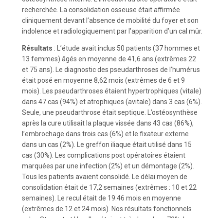
recherchée. La consolidation osseuse était affirmée
cliniquement devant l’absence de mobilité du foyer et son
indolence et radiologiquement par l’apparition d’un cal mûr.
Résultats
: L’étude avait inclus 50 patients (37 hommes et
13 femmes) âgés en moyenne de 41,6 ans (extrêmes 22
et 75 ans). Le diagnostic des pseudarthroses de l’humérus
était posé en moyenne 8,62 mois (extrêmes de 6 et 9
mois). Les pseudarthroses étaient hypertrophiques (vitale)
dans 47 cas (94%) et atrophiques (avitale) dans 3 cas (6%).
Seule, une pseudarthrose était septique. L’ostéosynthèse
après la cure utilisait la plaque vissée dans 43 cas (86%),
l’embrochage dans trois cas (6%) et le fixateur externe
dans un cas (2%). Le greffon iliaque était utilisé dans 15
cas (30%). Les complications post opératoires étaient
marquées par une infection (2%) et un démontage (2%).
Tous les patients avaient consolidé. Le délai moyen de
consolidation était de 17,2 semaines (extrêmes : 10 et 22
semaines). Le recul était de 19.46 mois en moyenne
(extrêmes de 12 et 24 mois). Nos résultats fonctionnels