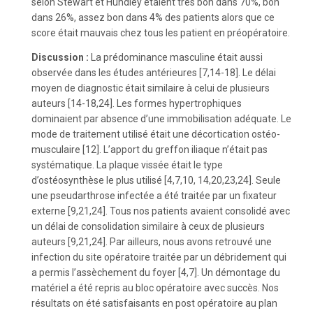
selon Stewart et Hundley étaient très bon dans 70%, bon
dans 26%, assez bon dans 4% des patients alors que ce
score était mauvais chez tous les patient en préopératoire.
Discussion :
La prédominance masculine était aussi
observée dans les études antérieures [7,14-18]. Le délai
moyen de diagnostic était similaire à celui de plusieurs
auteurs [14-18,24]. Les formes hypertrophiques
dominaient par absence d’une immobilisation adéquate. Le
mode de traitement utilisé était une décortication ostéo-
musculaire [12]. L’apport du greffon iliaque n’était pas
systématique. La plaque vissée était le type
d’ostéosynthèse le plus utilisé [4,7,10, 14,20,23,24]. Seule
une pseudarthrose infectée a été traitée par un fixateur
externe [9,21,24]. Tous nos patients avaient consolidé avec
un délai de consolidation similaire à ceux de plusieurs
auteurs [9,21,24]. Par ailleurs, nous avons retrouvé une
infection du site opératoire traitée par un débridement qui
a permis l’assèchement du foyer [4,7]. Un démontage du
matériel a été repris au bloc opératoire avec succès. Nos
résultats on été satisfaisants en post opératoire au plan