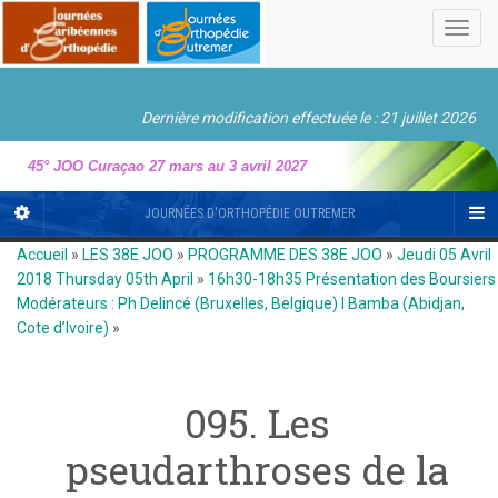
Toggl
navig
Dernière modification effectuée le : 21 juillet 2026
45° JOO Curaçao 27 mars au 3 avril 2027
JOURNÉES D'ORTHOPÉDIE OUTREMER
Accueil
»
LES 38E JOO
»
PROGRAMME DES 38E JOO
»
Jeudi 05 Avril
2018 Thursday 05th April
»
16h30-18h35 Présentation des Boursiers
Modérateurs : Ph Delincé (Bruxelles, Belgique) I Bamba (Abidjan,
Cote d’Ivoire)
»
095. Les
pseudarthroses de la