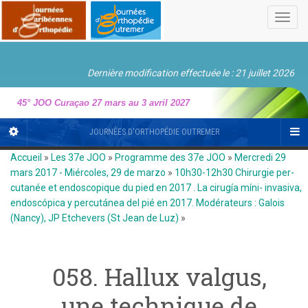
Toggl
navig
Dernière modification effectuée le : 21 juillet 2026
45° JOO Curaçao 27 mars au 3 avril 2027
JOURNÉES D'ORTHOPÉDIE OUTREMER
Accueil
»
Les 37e JOO
»
Programme des 37e JOO
»
Mercredi 29
mars 2017 - Miércoles, 29 de marzo
»
10h30-12h30 Chirurgie per-
cutanée et endoscopique du pied en 2017 . La cirugía míni- invasiva,
endoscópica y percutánea del pié en 2017. Modérateurs : Galois
(Nancy), JP Etchevers (St Jean de Luz)
»
058. Hallux valgus,
une technique de