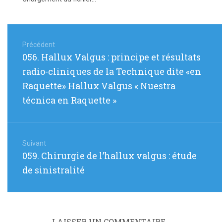
Navigation
de
Précédent
Article
056. Hallux Valgus : principe et résultats
l’article
précédent
radio-cliniques de la Technique dite «en
:
Raquette» Hallux Valgus « Nuestra
técnica en Raquette »
Suivant
Article
059. Chirurgie de l’hallux valgus : étude
suivant
de sinistralité
:
LAISSER UN COMMENTAIRE