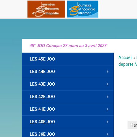
45° JOO Curaçao 27 mars au 3 avril 2027
Accueil
»
LES 45E JOO
deporte M
LES 44E JOO
LES 43E JOO
LES 42E JOO
LES 41E JOO
LES 40E JOO
Ha
LES 39E JOO