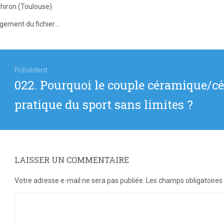
hiron
(Toulouse)
gement du fichier...
igation
Précédent
Article
022. Pourquoi le couple céramique/c
icle
précédent
pratique du sport sans limites ?
:
LAISSER UN COMMENTAIRE
Votre adresse e-mail ne sera pas publiée.
Les champs obligatoires