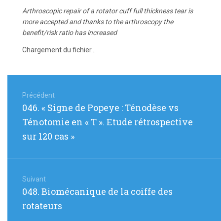
Arthroscopic repair of a rotator cuff full thickness tear is
more accepted and thanks to the arthroscopy the
benefit/risk ratio has increased
Chargement du fichier...
Navigation
de
Précédent
Article
046. « Signe de Popeye : Ténodèse vs
l’article
précédent
Ténotomie en « T ». Etude rétrospective
:
sur 120 cas »
Suivant
Article
048. Biomécanique de la coiffe des
suivant
rotateurs
: