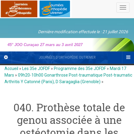
Toggl
navig
Dernière modification effectuée le : 21 juillet 2026
45° JOO Curaçao 27 mars au 3 avril 2027
JOURNÉES D'ORTHOPÉDIE OUTREMER
Accueil
»
Les 35e JOFDF
»
Programme des 35e JOFDF
»
Mardi 17
Mars
»
09h20-10h00 Gonarthrose Post-traumatique Post-traumatic
Arthritis Y Catonné (Paris), D Saragaglia (Grenoble)
»
040. Prothèse totale de
genou associée à une
ostéotomie dans les