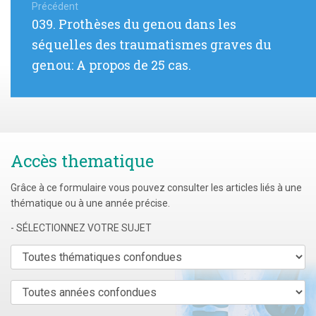
de
Précédent
Article
039. Prothèses du genou dans les
l’article
précédent
séquelles des traumatismes graves du
:
genou: A propos de 25 cas.
Accès thematique
Grâce à ce formulaire vous pouvez consulter les articles liés à une
thématique ou à une année précise.
- SÉLECTIONNEZ VOTRE SUJET