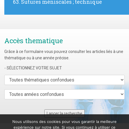
Article
63. Sutures méniscales ; technique
suivant
:
Accès thematique
Grâce à ce formulaire vous pouvez consulter les articles liés à une
thématique ou à une année précise.
- SÉLECTIONNEZ VOTRE SUJET
Nous utilisons des cookies pour vous garantir la meilleure
expérience sur notre site. Si vous continuez à utiliser ce