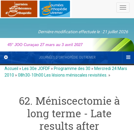
Toggl
navig
Dernière modification effectuée le : 21 juillet 2026
45° JOO Curaçao 27 mars au 3 avril 2027
JOURNÉES D'ORTHOPÉDIE OUTREMER
Accueil
»
Les 30e JOFDF
»
Programme des 30
»
Mercredi 24 Mars
2010
»
08h30-10h00 Les lésions méniscales revisitées.
»
62. Méniscectomie à
long terme - Late
results after