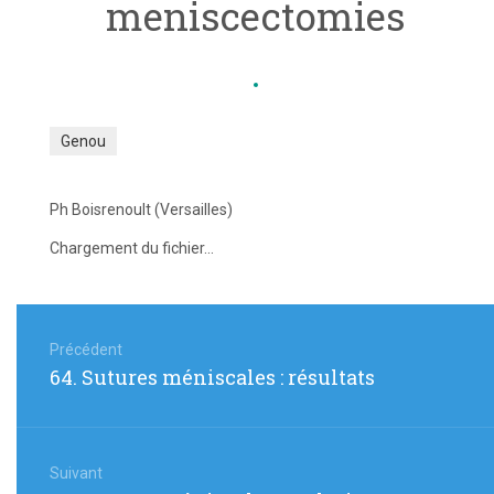
meniscectomies
Genou
Ph Boisrenoult (Versailles)
Chargement du fichier...
Navigation
de
Précédent
Article
64. Sutures méniscales : résultats
l’article
précédent
:
Suivant