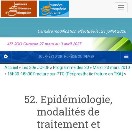
Toggl
navig
Dernière modification effectuée le : 21 juillet 2026
45° JOO Curaçao 27 mars au 3 avril 2027
JOURNÉES D'ORTHOPÉDIE OUTREMER
Accueil
»
Les 30e JOFDF
»
Programme des 30
»
Mardi 23 mars 2010
»
16h30-18h30 Fracture sur PTG (Periprosthetic frature on TKA)
»
52. Epidémiologie,
modalités de
traitement et