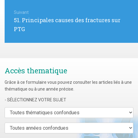
Suivant
Article
51. Principales causes des fractures sur
suivant
PTG
:
Accès thematique
Grâce à ce formulaire vous pouvez consulter les articles liés à une
thématique ou à une année précise.
- SÉLECTIONNEZ VOTRE SUJET