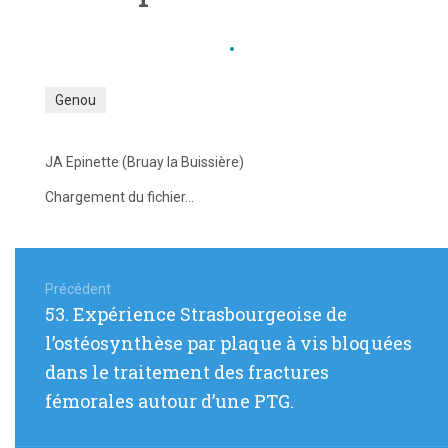
Genou
JA Epinette (Bruay la Buissière)
Chargement du fichier...
Navigation
de
Précédent
Article
53. Expérience Strasbourgeoise de
l’article
précédent
l’ostéosynthèse par plaque à vis bloquées
:
dans le traitement des fractures
fémorales autour d’une PTG.