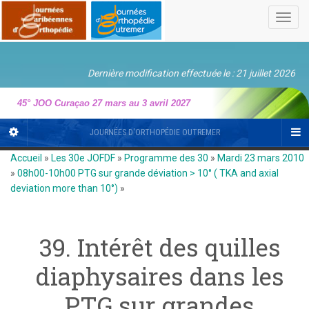
Toggl
navig
Dernière modification effectuée le : 21 juillet 2026
45° JOO Curaçao 27 mars au 3 avril 2027
JOURNÉES D'ORTHOPÉDIE OUTREMER
Accueil
»
Les 30e JOFDF
»
Programme des 30
»
Mardi 23 mars 2010
»
08h00-10h00 PTG sur grande déviation > 10° ( TKA and axial
deviation more than 10°)
»
39. Intérêt des quilles
diaphysaires dans les
PTG sur grandes