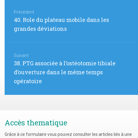
Navigation
de
Précédent
Article
40. Role du plateau mobile dans les
l’article
précédent
grandes déviations
:
Suivant
Article
38. PTG associée à l’ostéotomie tibiale
suivant
d’ouverture dans le même temps
:
opératoire
Accès thematique
Grâce à ce formulaire vous pouvez consulter les articles liés à une