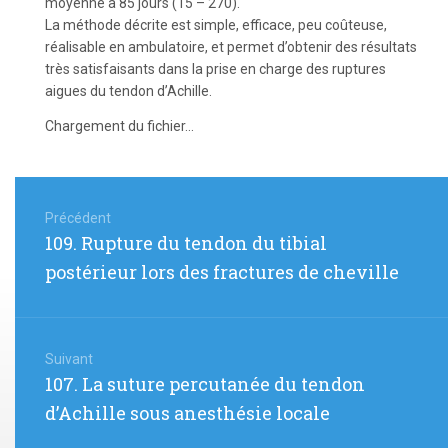
moyenne à 85 jours (15 – 270).
La méthode décrite est simple, efficace, peu coûteuse,
réalisable en ambulatoire, et permet d’obtenir des résultats
très satisfaisants dans la prise en charge des ruptures
aigues du tendon d’Achille.
Chargement du fichier...
Navigation
de
Précédent
Article
109. Rupture du tendon du tibial
l’article
précédent
postérieur lors des fractures de cheville
:
Suivant
Article
107. La suture percutanée du tendon
suivant
d’Achille sous anesthésie locale
: