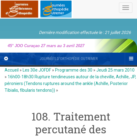
Toggl
navig
Dernière modification effectuée le : 21 juillet 2026
45° JOO Curaçao 27 mars au 3 avril 2027
JOURNÉES D'ORTHOPÉDIE OUTREMER
Accueil
»
Les 30e JOFDF
»
Programme des 30
»
Jeudi 25 mars 2010
»
16h00-18h30 Rupture tendineuses autour de la cheville, Achille, JP,
péroniers (Tendons ruptures around the ankle (Achille, Posterior
Tibialis, fibularis tendons))
»
108. Traitement
percutané des