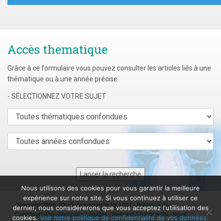
Accès thematique
Grâce à ce formulaire vous pouvez consulter les articles liés à une
thématique ou à une année précise.
- SÉLECTIONNEZ VOTRE SUJET
Nous utilisons des cookies pour vous garantir la meilleure
expérience sur notre site. Si vous continuez à utiliser ce
Copyright 2006 JOFdF Association loi 1901 -
Politique de
dernier, nous considérerons que vous acceptez l'utilisation des
Confidentialité
-
Mentions Légales
-
Respect Charte HON
-
Nous
cookies.
Voir notre politique de confidentialité de vos données.