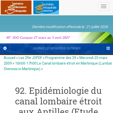
Toggl
navig
Dernière modification effectuée le : 21 juillet 2026
45° JOO Curaçao 27 mars au 3 avril 2027
JOURNÉES D'ORTHOPÉDIE OUTREMER
Accueil
»
Les 29e JOFDF
»
Programme des 29
»
Mercredi 25 mars
2009
»
16h00-17h00 Le Canal lombaire étroit en Martinique (Lumbar
Stenosis in Martinique)
»
92. Epidémiologie du
canal lombaire étroit
aux Antilles (Etude