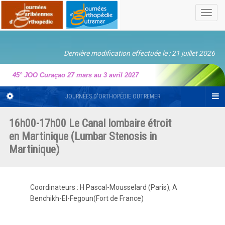
Toggl
navig
Dernière modification effectuée le : 21 juillet 2026
45° JOO Curaçao 27 mars au 3 avril 2027
JOURNÉES D'ORTHOPÉDIE OUTREMER
16h00-17h00 Le Canal lombaire étroit
en Martinique (Lumbar Stenosis in
Martinique)
Coordinateurs : H Pascal-Mousselard (Paris), A
Benchikh-El-Fegoun(Fort de France)