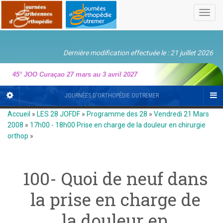
Toggl
navig
Dernière modification effectuée le : 21 juillet 2026
45° JOO Curaçao 27 mars au 3 avril 2027
JOURNÉES D'ORTHOPÉDIE OUTREMER
Accueil
»
LES 28 JOFDF
»
Programme des 28
»
Vendredi 21 Mars
2008
»
17h00 - 18h00 Prise en charge de la douleur en chirurgie
orthop
»
100- Quoi de neuf dans
la prise en charge de
la douleur en