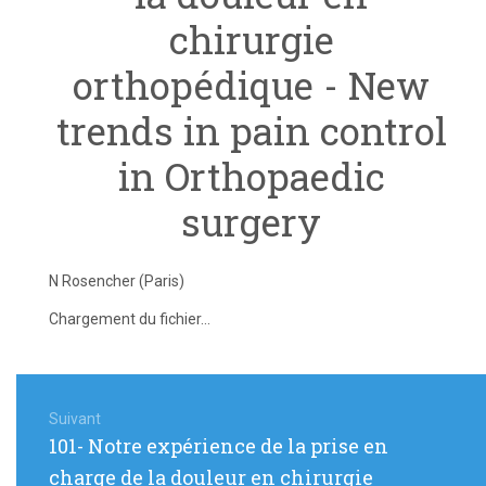
chirurgie
orthopédique - New
trends in pain control
in Orthopaedic
surgery
N Rosencher (Paris)
Chargement du fichier...
Navigation
de
Suivant
Article
101- Notre expérience de la prise en
l’article
suivant
charge de la douleur en chirurgie