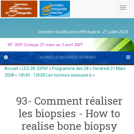
Toggl
navig
Dernière modification effectuée le : 21 juillet 2026
45° JOO Curaçao 27 mars au 3 avril 2027
JOURNÉES D'ORTHOPÉDIE OUTREMER
Accueil
»
LES 28 JOFDF
»
Programme des 28
»
Vendredi 21 Mars
2008
»
10h30 - 12h30 Les tumeurs osseuses b
»
93- Comment réaliser
les biopsies - How to
realise bone biopsy