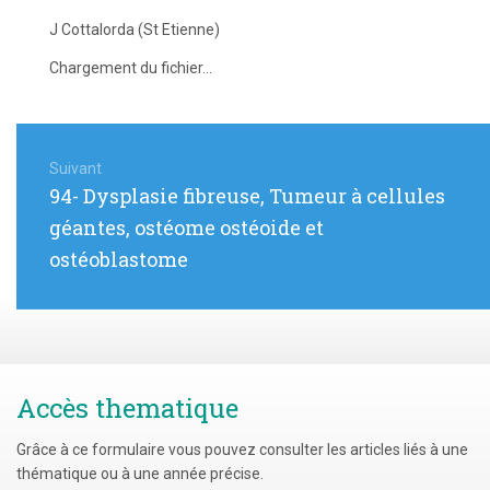
J Cottalorda (St Etienne)
Chargement du fichier...
Navigation
de
Suivant
Article
94- Dysplasie fibreuse, Tumeur à cellules
l’article
suivant
géantes, ostéome ostéoide et
:
ostéoblastome
Accès thematique
Grâce à ce formulaire vous pouvez consulter les articles liés à une
thématique ou à une année précise.