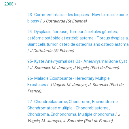
2008
»
93- Comment réaliser les biopsies - How to realise bone
biopsy /
J Cottalorda (St Etienne)
94- Dysplasie fibreuse, Tumeur à cellules géantes,
ostéome ostéoide et ostéoblastome - Fibrous dysplasia,
Giant cells tumor, osteoide osteoma and osteoblastoma
/
J Cottalorda (St Etienne)
95- Kyste Anévrysmal des Os - Aneuvrysmal Bone Cyst
/
J. Sommier, M. Janoyer, J Vogels, (Fort de France).
96- Maladie Exostosante - Hereditary Multiple
Exostoses /
J Vogels, M. Janoyer, J. Sommier (Fort de
France).
97- Chondroblastome, Chondrome, Enchondrome,
Chondromatose multiple - Chondroblastoma ,
Chondroma, Enchondroma, Multiple chondroma /
J
Vogels, M. Janoyer, J. Sommier (Fort de France).