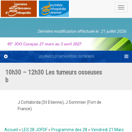
Toggl
navig
Dernière modification effectuée le : 21 juillet 2026
45° JOO Curaçao 27 mars au 3 avril 2027
JOURNÉES D'ORTHOPÉDIE OUTREMER
10h30 – 12h30 Les tumeurs osseuses
b
J Cottalorda (St Etienne), J Sommier (Fort de
France)
Accueil
»
LES 28 JOFDF
»
Programme des 28
»
Vendredi 21 Mars