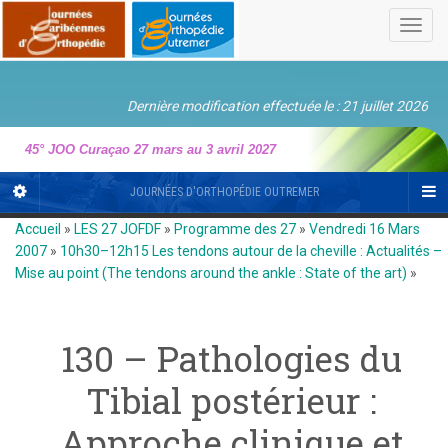
Toggl
navig
Dernière modification effectuée le : 21 juillet 2026
45° JOO Curaçao 27 mars au 3 avril 2027
JOURNÉES D'ORTHOPÉDIE OUTREMER
Accueil
»
LES 27 JOFDF
»
Programme des 27
»
Vendredi 16 Mars
2007
»
10h30–12h15 Les tendons autour de la cheville : Actualités –
Mise au point (The tendons around the ankle : State of the art)
»
130 – Pathologies du
Tibial postérieur :
Approche clinique et