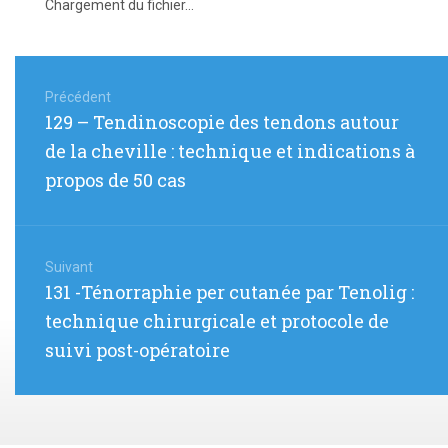
Chargement du fichier...
Navigation
de
Précédent
Article
129 – Tendinoscopie des tendons autour
l’article
précédent
de la cheville : technique et indications à
:
propos de 50 cas
Suivant
Article
131 -Ténorraphie per cutanée par Tenolig :
suivant
technique chirurgicale et protocole de
:
suivi post-opératoire