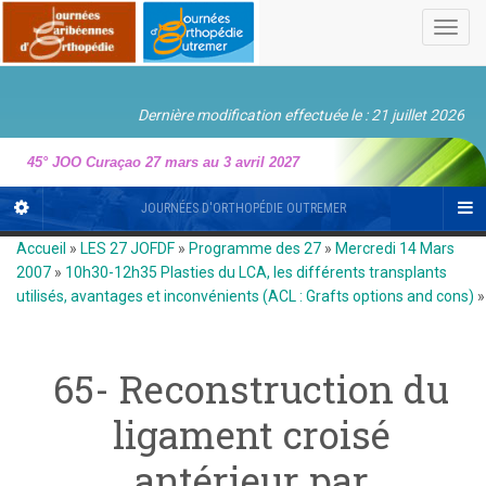
Toggl
navig
Dernière modification effectuée le : 21 juillet 2026
45° JOO Curaçao 27 mars au 3 avril 2027
JOURNÉES D'ORTHOPÉDIE OUTREMER
Accueil
»
LES 27 JOFDF
»
Programme des 27
»
Mercredi 14 Mars
2007
»
10h30-12h35 Plasties du LCA, les différents transplants
utilisés, avantages et inconvénients (ACL : Grafts options and cons)
»
65- Reconstruction du
ligament croisé
antérieur par