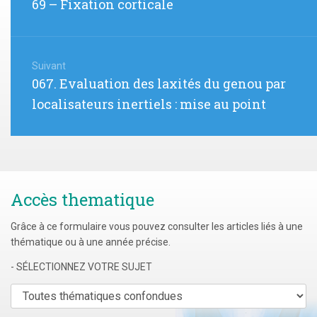
Article
69 – Fixation corticale
l’article
précédent
:
Suivant
Article
067. Evaluation des laxités du genou par
suivant
localisateurs inertiels : mise au point
:
Accès thematique
Grâce à ce formulaire vous pouvez consulter les articles liés à une
thématique ou à une année précise.
- SÉLECTIONNEZ VOTRE SUJET