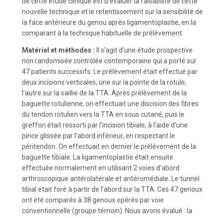
de cette étude clinique est d’évaluer la faisabilité de cette
nouvelle technique et le retentissement sur la sensibilité de
la face antérieure du genou après ligamentoplastie, en la
comparant à la technique habituelle de prélèvement.
Matériel et méthodes :
Il s’agit d’une étude prospective
non randomisée contrôlée contemporaine qui a porté sur
47 patients successifs. Le prélèvement était effectué par
deux incisions verticales, une sur la pointe de la rotule,
l’autre sur la saillie de la TTA. Après prélèvement de la
baguette rotulienne, on effectuait une discision des fibres
du tendon rotulien vers la TTA en sous cutané, puis le
greffon était ressorti par l’incision tibiale, à l’aide d’une
pince glissée par l’abord inférieur, en respectant le
péritendon. On effectuait en dernier le prélèvement de la
baguette tibiale. La ligamentoplastie était ensuite
effectuée normalement en utilisant 2 voies d’abord
arthroscopique antérolatérale et antéromédiale. Le tunnel
tibial était foré à partir de l’abord sur la TTA. Ces 47 genoux
ont été comparés à 38 genoux opérés par voie
conventionnelle (groupe témoin). Nous avons évalué : la