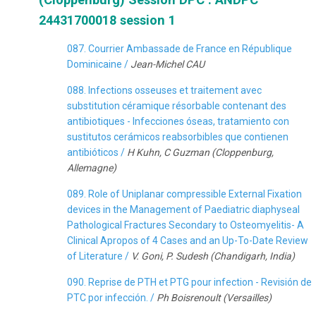
24431700018 session 1
087. Courrier Ambassade de France en République
Dominicaine /
Jean-Michel CAU
088. Infections osseuses et traitement avec
substitution céramique résorbable contenant des
antibiotiques - Infecciones óseas, tratamiento con
sustitutos cerámicos reabsorbibles que contienen
antibióticos /
H Kuhn, C Guzman (Cloppenburg,
Allemagne)
089. Role of Uniplanar compressible External Fixation
devices in the Management of Paediatric diaphyseal
Pathological Fractures Secondary to Osteomyelitis- A
Clinical Apropos of 4 Cases and an Up-To-Date Review
of Literature /
V. Goni, P. Sudesh (Chandigarh, India)
090. Reprise de PTH et PTG pour infection - Revisión de
PTC por infección. /
Ph Boisrenoult (Versailles)