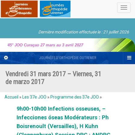
Toggl
navig
Dernière modification effectuée le : 21 juillet 2026
45° JOO Curaçao 27 mars au 3 avril 2027
JOURNÉES D'ORTHOPÉDIE OUTREMER
Vendredi 31 mars 2017 – Viernes, 31
de marzo 2017
Accueil
»
Les 37e JOO
»
Programme des 37e JOO
»
9h00-10h00 Infections osseuses, –
Infecciones óseas Modérateurs : Ph
Boisrenoult (Versailles), H Kuhn
(Cloppenburg) Session DPC : ANDPC