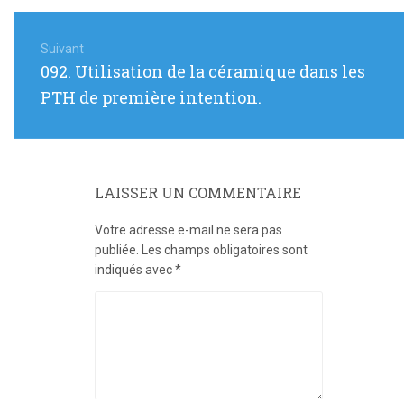
Navigation
de
Suivant
Article
092. Utilisation de la céramique dans les
l’article
suivant
PTH de première intention.
:
LAISSER UN COMMENTAIRE
Votre adresse e-mail ne sera pas
publiée.
Les champs obligatoires sont
indiqués avec
*