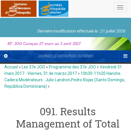
Toggl
navig
Dernière modification effectuée le : 21 juillet 2026
45° JOO Curaçao 27 mars au 3 avril 2027
JOURNÉES D'ORTHOPÉDIE OUTREMER
Accueil
»
Les 37e JOO
»
Programme des 37e JOO
»
Vendredi 31
mars 2017 - Viernes, 31 de marzo 2017
»
10h30-11h20 Hanche.
Cadera Modérateurs : Julio Landron,Pedro Rojas (Santo Domingo,
República Dominicana)
»
091. Results
Management of Total