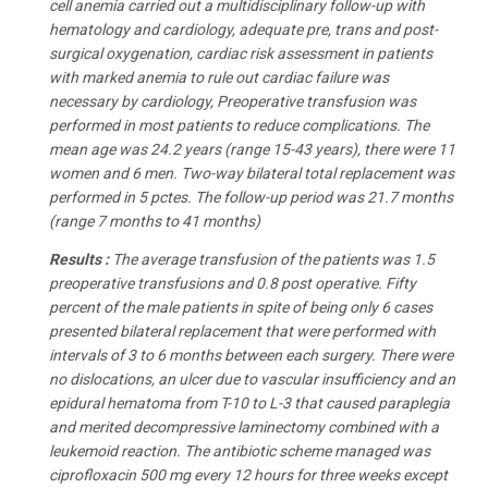
cell anemia carried out a multidisciplinary follow-up with
hematology and cardiology, adequate pre, trans and post-
surgical oxygenation, cardiac risk assessment in patients
with marked anemia to rule out cardiac failure was
necessary by cardiology, Preoperative transfusion was
performed in most patients to reduce complications. The
mean age was 24.2 years (range 15-43 years), there were 11
women and 6 men. Two-way bilateral total replacement was
performed in 5 pctes. The follow-up period was 21.7 months
(range 7 months to 41 months)
Results :
The average transfusion of the patients was 1.5
preoperative transfusions and 0.8 post operative. Fifty
percent of the male patients in spite of being only 6 cases
presented bilateral replacement that were performed with
intervals of 3 to 6 months between each surgery. There were
no dislocations, an ulcer due to vascular insufficiency and an
epidural hematoma from T-10 to L-3 that caused paraplegia
and merited decompressive laminectomy combined with a
leukemoid reaction. The antibiotic scheme managed was
ciprofloxacin 500 mg every 12 hours for three weeks except