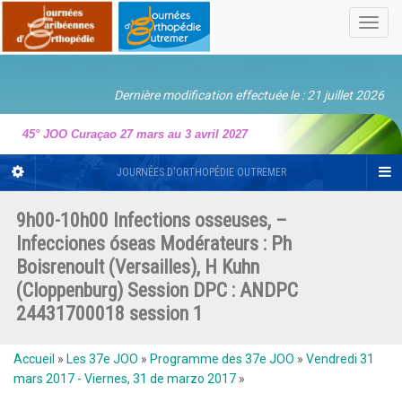
Toggl
navig
Dernière modification effectuée le : 21 juillet 2026
45° JOO Curaçao 27 mars au 3 avril 2027
JOURNÉES D'ORTHOPÉDIE OUTREMER
9h00-10h00 Infections osseuses, –
Infecciones óseas Modérateurs : Ph
Boisrenoult (Versailles), H Kuhn
(Cloppenburg) Session DPC : ANDPC
24431700018 session 1
Accueil
»
Les 37e JOO
»
Programme des 37e JOO
»
Vendredi 31
mars 2017 - Viernes, 31 de marzo 2017
»