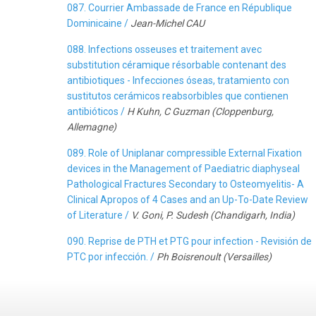
087. Courrier Ambassade de France en République
Dominicaine /
Jean-Michel CAU
088. Infections osseuses et traitement avec
substitution céramique résorbable contenant des
antibiotiques - Infecciones óseas, tratamiento con
sustitutos cerámicos reabsorbibles que contienen
antibióticos /
H Kuhn, C Guzman (Cloppenburg,
Allemagne)
089. Role of Uniplanar compressible External Fixation
devices in the Management of Paediatric diaphyseal
Pathological Fractures Secondary to Osteomyelitis- A
Clinical Apropos of 4 Cases and an Up-To-Date Review
of Literature /
V. Goni, P. Sudesh (Chandigarh, India)
090. Reprise de PTH et PTG pour infection - Revisión de
PTC por infección. /
Ph Boisrenoult (Versailles)