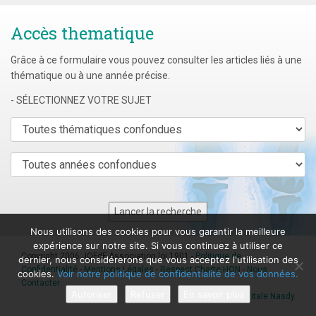
Accès thematique
Grâce à ce formulaire vous pouvez consulter les articles liés à une
thématique ou à une année précise.
- SÉLECTIONNEZ VOTRE SUJET
Nous utilisons des cookies pour vous garantir la meilleure
expérience sur notre site. Si vous continuez à utiliser ce
Copyright 2006 JOFdF Association loi 1901 -
Politique de
dernier, nous considérerons que vous acceptez l'utilisation des
Confidentialité
-
Mentions Légales
-
Respect Charte HON
-
Nous
cookies.
Voir notre politique de confidentialité de vos données.
Contacter
Autoriser
Refuser
En savoir plus
Agence digitale Nasdy