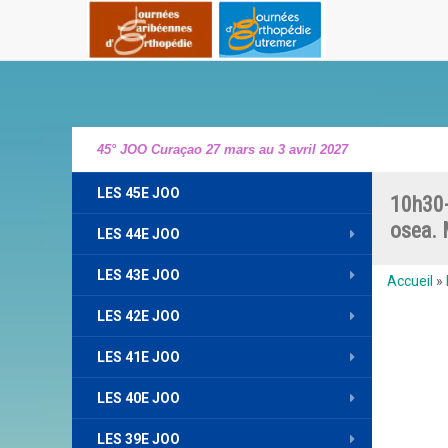
45° JOO Curaçao 27 mars au 3 avril 2027
LES 45E JOO
10h30-
osea. 
LES 44E JOO
LES 43E JOO
Accueil
»
LES 42E JOO
LES 41E JOO
LES 40E JOO
LES 39E JOO