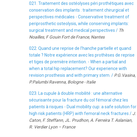
021. Traitement des ostéolyses péri prothétiques avec
conservation des implants : traitement chirurgical et
perspectives médicales - Conservative treatment of
periprosthetic osteolysis, while conserving implants:
surgical treatment and medical perspectives /
Th
Noailles, F Gouin Fort de France, Nantes
022. Quand une reprise de l’hanche partielle et quand
totale ? Notre expérience avec les prothèses de reprise
et tiges de première intention. - When a partial and
when a total hip replacement? Our experience with
revision prosthesis and with primary stem. /
P.G.Vasina,
P.Palumbi Ravenna, Bologne - Italie
023. La cupule à double mobilité : une alternative
sécurisante pour la fracture du col fémoral chez les
patients à risques - Dual mobility cup: a safe solution for
high risk patients (HRP) with femoral neck fractures /
J.
Caton, F. Steffann, JL. Prudhon, A. Ferreira T. Aslanian,
R. Verdier Lyon – France