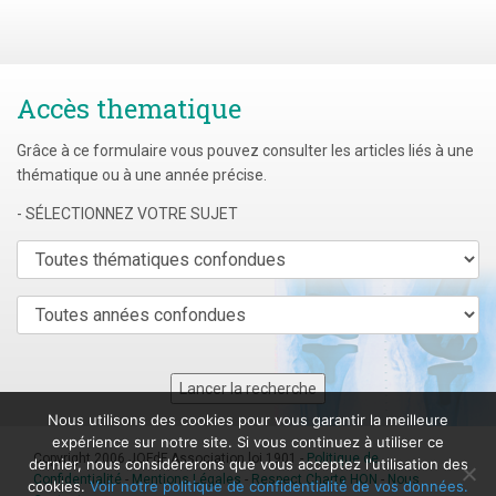
Accès thematique
Grâce à ce formulaire vous pouvez consulter les articles liés à une
thématique ou à une année précise.
- SÉLECTIONNEZ VOTRE SUJET
Nous utilisons des cookies pour vous garantir la meilleure
expérience sur notre site. Si vous continuez à utiliser ce
Copyright 2006 JOFdF Association loi 1901 -
Politique de
dernier, nous considérerons que vous acceptez l'utilisation des
Confidentialité
-
Mentions Légales
-
Respect Charte HON
-
Nous
cookies.
Voir notre politique de confidentialité de vos données.