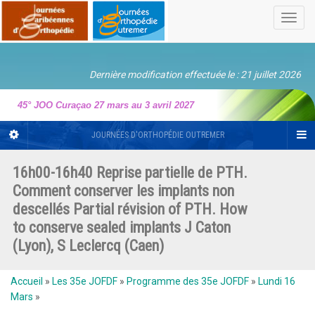
Toggl
navig
Dernière modification effectuée le : 21 juillet 2026
45° JOO Curaçao 27 mars au 3 avril 2027
JOURNÉES D'ORTHOPÉDIE OUTREMER
16h00-16h40 Reprise partielle de PTH.
Comment conserver les implants non
descellés Partial révision of PTH. How
to conserve sealed implants J Caton
(Lyon), S Leclercq (Caen)
Accueil
»
Les 35e JOFDF
»
Programme des 35e JOFDF
»
Lundi 16
Mars
»