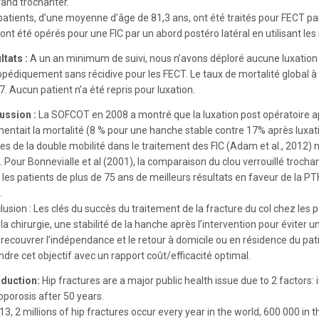
rand trochanter.
patients, d’une moyenne d’âge de 81,3 ans, ont été traités pour FECT pa
 ont été opérés pour une FIC par un abord postéro latéral en utilisant l
ltats :
A un an minimum de suivi, nous n’avons déploré aucune luxation d
opédiquement sans récidive pour les FECT. Le taux de mortalité global 
7. Aucun patient n’a été repris pour luxation.
ussion :
La SOFCOT en 2008 a montré que la luxation post opératoire ap
entait la mortalité (8 % pour une hanche stable contre 17% après luxatio
ues de la double mobilité dans le traitement des FIC (Adam et al., 2012)
. Pour Bonnevialle et al (2001), la comparaison du clou verrouillé troch
les patients de plus de 75 ans de meilleurs résultats en faveur de la PT
.
usion : Les clés du succès du traitement de la fracture du col chez les 
la chirurgie, une stabilité de la hanche après l’intervention pour évite
 recouvrer l’indépendance et le retour à domicile ou en résidence du pat
ndre cet objectif avec un rapport coût/efficacité optimal.
oduction:
Hip fractures are a major public health issue due to 2 factors:
oporosis after 50 years.
013, 2 millions of hip fractures occur every year in the world, 600 000 i