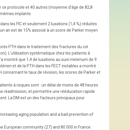
r ce protocole et 40 autres (moyenne d’âge de 82,8
es mêmes implants.
ans les FIC et seulement 2 luxations (1,4 %) réduites
à un an est de 15% associé à un score de Parker moyen
rès PTH dans le traitement des fractures du col
n). L’utilisation systématique chez les patients à
 n’a montré que 1,4 de luxations au suivi minimum de 9
antérien et de la PTH dans les FECT instables a montré
H concernant le taux de révision, les scores de Parker et
patients à risques sont : un délai de moins de 48 heures
r une réadmission, et permettre une rééducation rapide
ient. La DM est un des facteurs principaux pour
 increasing aging population and a bad prevention of
n the European community (27) and 80 000 in France.