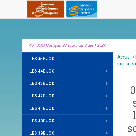
45° JOO Curaçao 27 mars au 3 avril 2027
Accueil
»
LES 45E JOO
implants 
LES 44E JOO
LES 43E JOO
0
LES 42E JOO
LES 41E JOO
LES 40E JOO
s
LES 39E JOO