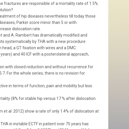
se fractures are responsible of a mortality rate of 1.5%
olution?
reatment of hip diseases nevertheless till today those
 diseases, Parker score minor than 5 or with
crease dislocation rate.
et and A. Rambert has dramatically modified and
ents systematically by THA with a new procedure
m head, a GT fixation with wires and a DMC.
years) and 40 ICF with a posterolateral approach,
ion with closed reduction and without recurrence for
7. For the whole series, there is no revision for
ive in terms of function, pain and mobility but less
tality (8% for stable hip versus 17 % after dislocation
et al. 2012) show a rate of only 1.4% of dislocation at
s THA in instable ECTF in patient over 75 years has