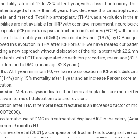
ortality rate is of 12 to 23 % after 1 year, with a loss of autonomy. The
patients aged of more than 50 years. How decrease this catastrophic ev
rial and method:
Total hip arthroplasty (THA) was a revolution in the t
bilities are not available for HRP with cognitive impairment, neurologic
capsular (ICF) or extra capsular trochanteric fractures (ECTF) with an in
use of dual mobility cup (DMC) described in France (1976) by G. Bousqu
oved this evolution in THA after ICF. For ECTF we have treated our pati
uding a new approach without dislocation of the hip, a stem with 22.2 m
patients with ECTF are operated on with this procedure, mean age (81.3 
 stem and a DMC (mean age 82.8 years).
lts :
At 1 year minimum FU, we have no dislocation in ICF and 2 dislocat
(1.4%) only 15% mortality after 1 year and an increase Parker score at 5.
cation.
ussion:
Meta-analysis indicates than hemi arthoplasties are more effect
tive in terms of dislocation rate and revisions.
cation after THA in femoral neck fractures is an increased factor of mor
COT2008).
systematic use of DMC as treatment of displaced ICF in the ederly (Adam 
nimum 9 months FU.
onnevialle et al (2001), a comparison of trochanteric locking nail versu