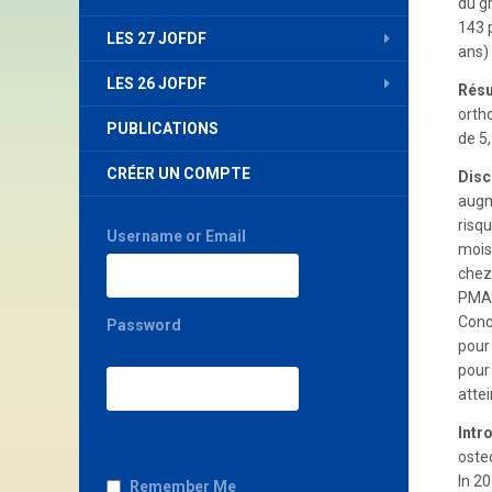
du g
143 
LES 27 JOFDF
ans)
LES 26 JOFDF
Résu
orth
PUBLICATIONS
de 5,
CRÉER UN COMPTE
Disc
augm
risq
Username or Email
mois
chez 
PMA
Concl
Password
pour 
pour
attei
Intr
oste
In 2
Remember Me