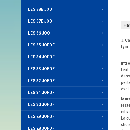
LES 38E JOO
LES 37E JOO
Ha
LES 36 JOO
J. Ca
LES 35 JOFDF
Lyon
LES 34 JOFDF
Intr
LES 33 JOFDF
l’ex
dans
LES 32 JOFDF
pert
évol
LES 31 JOFDF
Maté
LES 30 JOFDF
rest
intr
LES 29 JOFDF
La c
choi
LES 28 JOFDF