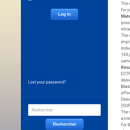
The m
for 
Mate
possi
intra
The 
impr
incl
143 
same
Resu
ECTF 
dislo
Lost your password?
Disc
effec
Dislo
(SOF
The 
a mi
For B