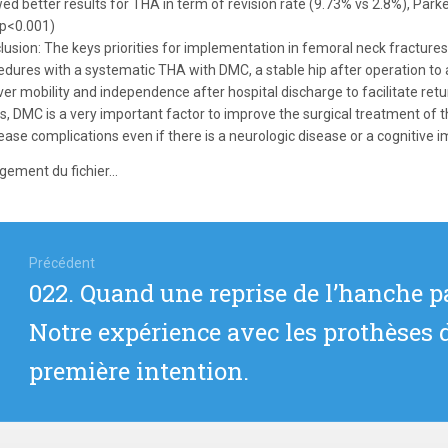
ed better results for THA in term of revision rate (9.73% vs 2.8%), Park
 p<0.001)
lusion: The keys priorities for implementation in femoral neck fractures 
edures with a systematic THA with DMC, a stable hip after operation to 
er mobility and independence after hospital discharge to facilitate retu
us, DMC is a very important factor to improve the surgical treatment of 
ease complications even if there is a neurologic disease or a cognitive 
gement du fichier...
igation
Précédent
Article
022. Quand une reprise de l’hanche pa
icle
précédent
Notre expérience avec les prothèses d
:
première intention.