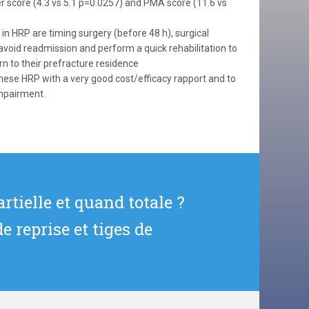
er score (4.3 vs 5.1 p=0.0257) and PMA score (11.6 vs
in HRP are timing surgery (before 48 h), surgical
avoid readmission and perform a quick rehabilitation to
rn to their prefracture residence
these HRP with a very good cost/efficacy rapport and to
impairment.
rtielle et quand totale ?
e reprise et tiges de