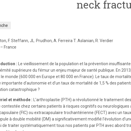
neck fract
nche
ton, F. Steffann, JL. Prudhon, A. Ferreira T. Aslanian, R. Verdier
 – France
oduction :
Le vieillissement de la population et la prévention insuffisante
trémité supérieure du fémur un enjeu majeur de santé publique. En 2013
 le monde (600 000 en Europe et 80 000 en France). Le taux de mortalité
e importante d’autonomie et d’un taux de mortalité de 1,5 % des patien
ution catastrophique ?
riel et méthode :
L’arthroplastie (PTH) a révolutionné le traitement de
e contestée chez certains patients à risques cognitifs ou neurologiques 
acapsulaire (FIC) ou extracapsulaire trochantérienne (FECT) avec un tau
upule à double mobilité (DM) a significativement modifié l’évolution d’
si de traiter systématiquement tous nos patients par PTH avec abord tr