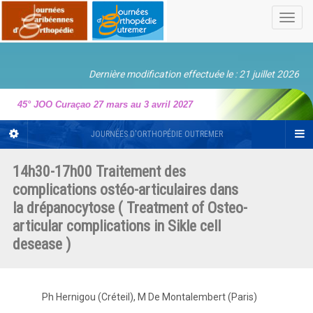
Toggl
navig
Dernière modification effectuée le : 21 juillet 2026
45° JOO Curaçao 27 mars au 3 avril 2027
JOURNÉES D'ORTHOPÉDIE OUTREMER
14h30-17h00 Traitement des
complications ostéo-articulaires dans
la drépanocytose ( Treatment of Osteo-
articular complications in Sikle cell
desease )
Ph Hernigou (Créteil), M De Montalembert (Paris)