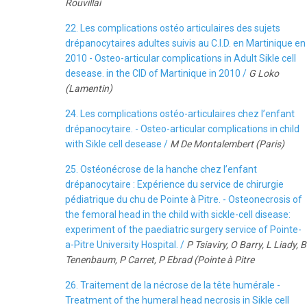
Rouvillai
22. Les complications ostéo articulaires des sujets
drépanocytaires adultes suivis au C.I.D. en Martinique en
2010 - Osteo-articular complications in Adult Sikle cell
desease. in the CID of Martinique in 2010 /
G Loko
(Lamentin)
24. Les complications ostéo-articulaires chez l’enfant
drépanocytaire. - Osteo-articular complications in child
with Sikle cell desease /
M De Montalembert (Paris)
25. Ostéonécrose de la hanche chez l’enfant
drépanocytaire : Expérience du service de chirurgie
pédiatrique du chu de Pointe à Pitre. - Osteonecrosis of
the femoral head in the child with sickle-cell disease:
experiment of the paediatric surgery service of Pointe-
a-Pitre University Hospital. /
P Tsiaviry, O Barry, L Liady, B
Tenenbaum, P Carret, P Ebrad (Pointe à Pitre
26. Traitement de la nécrose de la tête humérale -
Treatment of the humeral head necrosis in Sikle cell