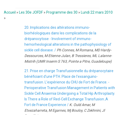
Accueil
»
Les 30e JOFDF
»
Programme des 30
»
Lundi 22 mars 2010
»
20. Implications des altérations immuno-
biorhéologiques dans les complications de la
drépanocytose - Involvement of immuno-
hemorheological alterations in the pathophysiology of
sickle cell disease. /
Ph Connes, M Romana, MD Hardy-
Dessources, M Etienne-Julan, B Tressieres, ML Lalanne-
Mistrih (UMR Inserm S 763, Pointe a Pitre, Guadeloupe)
21. Prise en charge Transfusionnelle du drépanocytaire
bénéficiant d’une PTH. Place de l’exsanguino-
transfusion. L’expérience du CHU de Fort de France. -
Perioperative Transfusion Management in Patients with
Sickle Cell Anaemia Undergoing a Total Hip Arthroplasty.
Is There a Role of Red-Cell Exchange Transfusion ;A
Fort de France Experience /
K. Ould Amar, M
Etxezaharreta, M Egarnes, Mj Bouloy, C Zekhnini, Jl