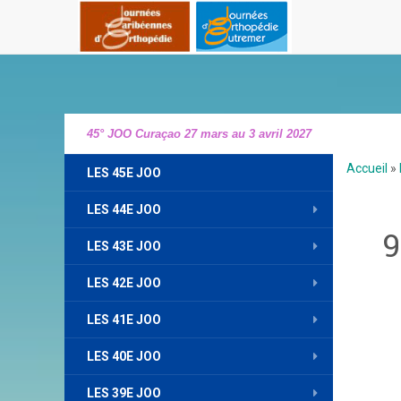
45° JOO Curaçao 27 mars au 3 avril 2027
Accueil
»
LES 45E JOO
LES 44E JOO
9
LES 43E JOO
LES 42E JOO
LES 41E JOO
LES 40E JOO
LES 39E JOO