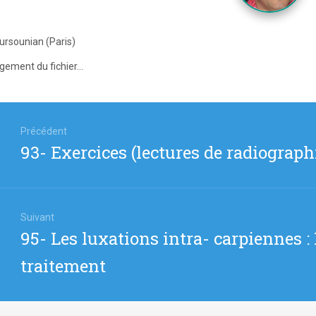
oursounian (Paris)
gement du fichier...
igation
Précédent
Article
93- Exercices (lectures de radiograph
icle
précédent
:
Suivant
Article
95- Les luxations intra- carpiennes :
suivant
traitement
: