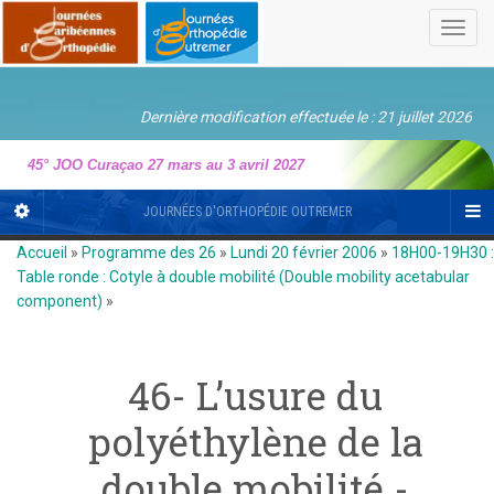
Toggl
navig
Dernière modification effectuée le : 21 juillet 2026
45° JOO Curaçao 27 mars au 3 avril 2027
JOURNÉES D'ORTHOPÉDIE OUTREMER
Accueil
»
Programme des 26
»
Lundi 20 février 2006
»
18H00-19H30 :
Table ronde : Cotyle à double mobilité (Double mobility acetabular
component)
»
46- L’usure du
polyéthylène de la
double mobilité -