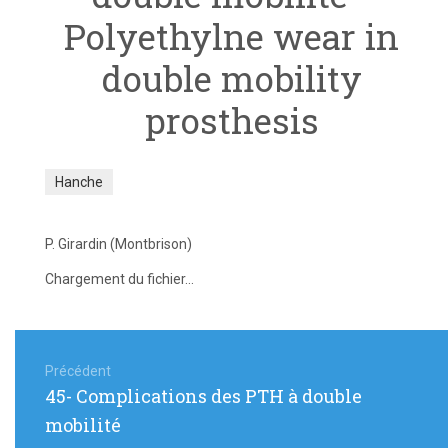
Polyethylne wear in
double mobility
prosthesis
Hanche
P. Girardin (Montbrison)
Chargement du fichier...
Navigation
de
Précédent
Article
45- Complications des PTH à double
l’article
précédent
mobilité
: