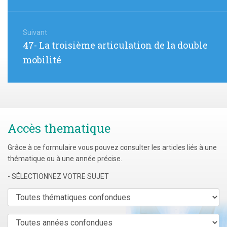
Suivant
Article
47- La troisième articulation de la double
suivant
mobilité
:
Accès thematique
Grâce à ce formulaire vous pouvez consulter les articles liés à une
thématique ou à une année précise.
- SÉLECTIONNEZ VOTRE SUJET