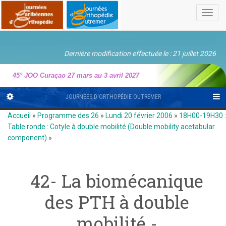
Toggl
navig
Dernière modification effectuée le : 21 juillet 2026
45° JOO Curaçao 27 mars au 3 avril 2027
JOURNÉES D'ORTHOPÉDIE OUTREMER
Accueil
»
Programme des 26
»
Lundi 20 février 2006
»
18H00-19H30 :
Table ronde : Cotyle à double mobilité (Double mobility acetabular
component)
»
42- La biomécanique
des PTH à double
mobilité -