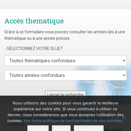
Accès thematique
Grâce à ce formulaire vous pouvez consulter les articles liés à une
thématique ou à une année précise.
- SÉLECTIONNEZ VOTRE SUJET
Nous utilisons des cookies pour vous garantir la meilleure
expérience sur notre site. Si vous continuez à utiliser ce
Copyright 2006 JOFdF Association loi 1901 -
Politique de
dernier, nous considérerons que vous acceptez l'utilisation des
Confidentialité
-
Mentions Légales
-
Respect Charte HON
-
Nous
cookies.
Voir notre politique de confidentialité de vos données.
Contacter
Autoriser
Refuser
En savoir plus
Agence digitale Nasdy