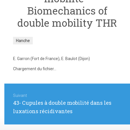
Biomechanics of
double mobility THR
Hanche
E. Garron (Fort de France), E. Baulot (Dijon)
Chargement du fichier...
Navigation
de
Suivant
Article
43- Cupules à double mobilité dans les
l’article
suivant
luxations récidivantes
: