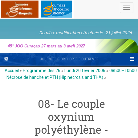
Toggl
navig
Dernière modification effectuée le : 21 juillet 2026
45° JOO Curaçao 27 mars au 3 avril 2027
JOURNÉES D'ORTHOPÉDIE OUTREMER
Accueil
»
Programme des 26
»
Lundi 20 février 2006
»
08h00–10h00
: Nécrose de hanche et PTH (Hip necrosis and THA)
»
08- Le couple
oxynium
polyéthylène -