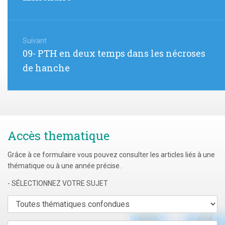
Suivant
Article
09- PTH en deux temps dans les nécroses
suivant
de hanche
:
Accès thematique
Grâce à ce formulaire vous pouvez consulter les articles liés à une
thématique ou à une année précise.
- SÉLECTIONNEZ VOTRE SUJET