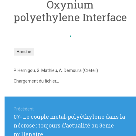
Oxynium
polyethylene Interface
Hanche
P. Hernigou, G. Mathieu, A. Demoura (Créteil)
Chargement du fichier...
Navigation
de
Précédent
Article
07- Le couple metal-polyéthylene dans la
l’article
précédent
nécrose : toujours d’actualité au 3eme
:
millenaire