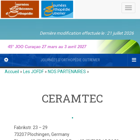
Toggl
navig
Dernière modification effectuée le : 21 juillet 2026
45° JOO Curaçao 27 mars au 3 avril 2027
JOURNÉES D'ORTHOPÉDIE OUTREMER
Accueil
»
Les JOFDF
»
NOS PARTENAIRES
»
CERAMTEC
Fabrikstr. 23 – 29
73207 Plochingen, Germany