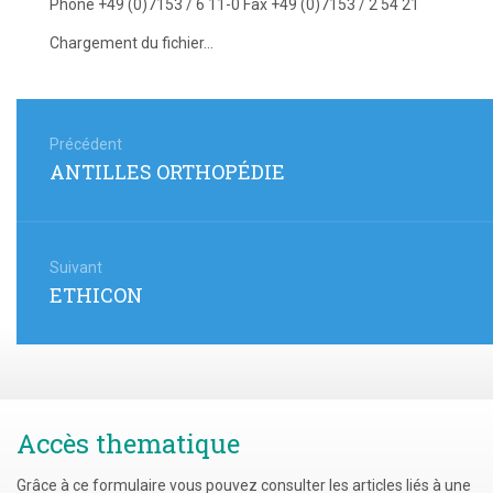
Phone +49 (0)7153 / 6 11-0 Fax +49 (0)7153 / 2 54 21
Chargement du fichier...
Navigation
de
Précédent
Article
ANTILLES ORTHOPÉDIE
l’article
précédent
:
Suivant
Article
ETHICON
suivant
:
Accès thematique
Grâce à ce formulaire vous pouvez consulter les articles liés à une