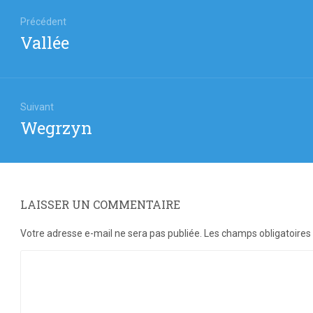
igation
Précédent
Article
Vallée
icle
précédent
:
Suivant
Article
Wegrzyn
suivant
:
LAISSER UN COMMENTAIRE
Votre adresse e-mail ne sera pas publiée.
Les champs obligatoires