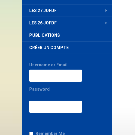
LES 27 JOFDF
LES 26 JOFDF
PUBLICATIONS
CRÉER UN COMPTE
Username or Email
Password
Remember Me