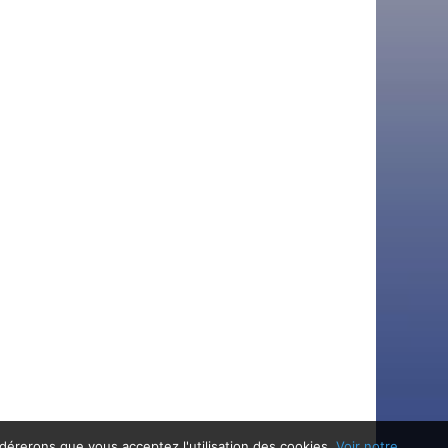
idérerons que vous acceptez l'utilisation des cookies.
Voir notre