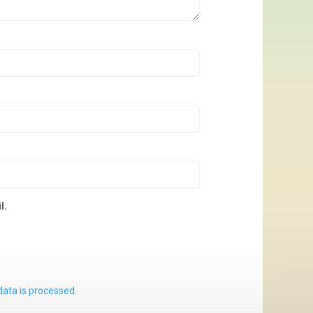
l.
ata is processed.