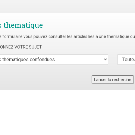
s thematique
e formulaire vous pouvez consulter les articles liés à une thématique o
TIONNEZ VOTRE SUJET