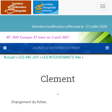
Toggl
navig
Dernière modification effectuée le : 21 juillet 2026
45° JOO Curaçao 27 mars au 3 avril 2027
JOURNÉES D'ORTHOPÉDIE OUTREMER
Accueil
»
LES 44E JOO
»
LES INTERVENANTS 44e
»
Clement
Chargement du fichier...