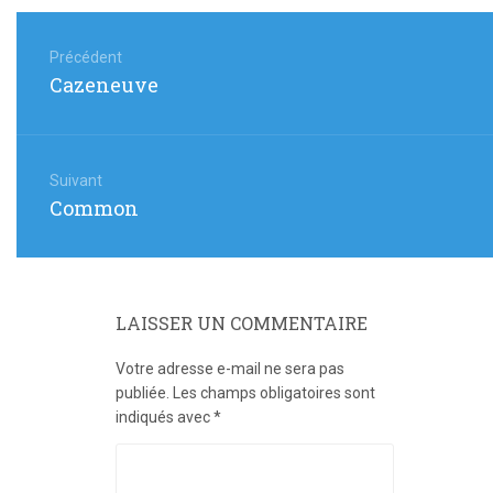
Navigation
de
Précédent
Article
Cazeneuve
l’article
précédent
:
Suivant
Article
Common
suivant
:
LAISSER UN COMMENTAIRE
Votre adresse e-mail ne sera pas
publiée.
Les champs obligatoires sont
indiqués avec
*