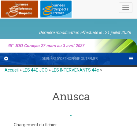
Toggl
navig
Dernière modification effectuée le : 21 juillet 2026
45° JOO Curaçao 27 mars au 3 avril 2027
JOURNÉES D'ORTHOPÉDIE OUTREMER
Accueil
»
LES 44E JOO
»
LES INTERVENANTS 44e
»
Anusca
Chargement du fichier...