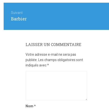
Navigation
de
Suivant
Article
Barbier
l’article
suivant
:
LAISSER UN COMMENTAIRE
Votre adresse e-mail ne sera pas
publiée.
Les champs obligatoires sont
indiqués avec
*
Nom
*