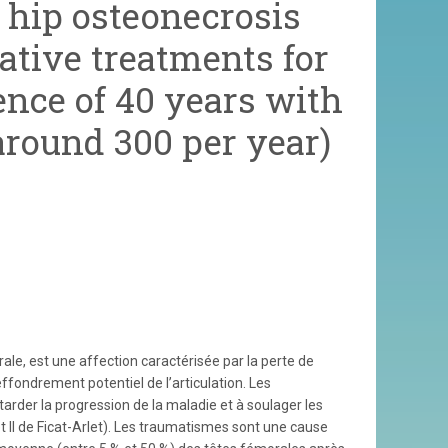
e hip osteonecrosis
ative treatments for
ence of 40 years with
around 300 per year)
le, est une affection caractérisée par la perte de
 effondrement potentiel de l’articulation. Les
tarder la progression de la maladie et à soulager les
t II de Ficat-Arlet). Les traumatismes sont une cause