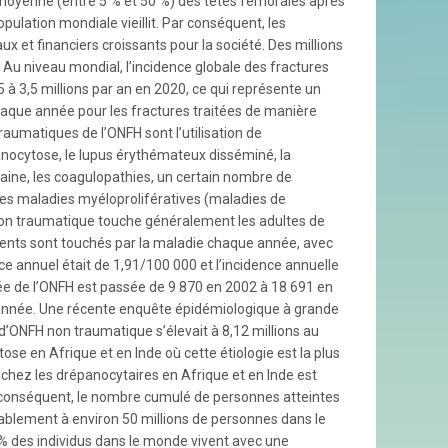
n moyenne (entre 5 % et 50 %) des têtes fémorales après
ulation mondiale vieillit. Par conséquent, les
 et financiers croissants pour la société. Des millions
Au niveau mondial, l’incidence globale des fractures
5 à 3,5 millions par an en 2020, ce qui représente un
aque année pour les fractures traitées de manière
raumatiques de l’ONFH sont l’utilisation de
anocytose, le lupus érythémateux disséminé, la
maine, les coagulopathies, un certain nombre de
les maladies myéloprolifératives (maladies de
 non traumatique touche généralement les adultes de
ients sont touchés par la maladie chaque année, avec
e annuel était de 1,91/100 000 et l’incidence annuelle
mée de l’ONFH est passée de 9 870 en 2002 à 18 691 en
 année. Une récente enquête épidémiologique à grande
’ONFH non traumatique s’élevait à 8,12 millions au
se en Afrique et en Inde où cette étiologie est la plus
hez les drépanocytaires en Afrique et en Inde est
ar conséquent, le nombre cumulé de personnes atteintes
ablement à environ 50 millions de personnes dans le
% des individus dans le monde vivent avec une