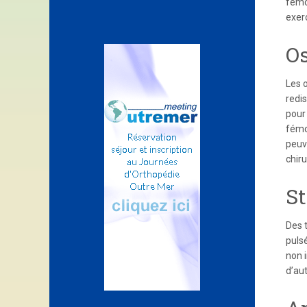
fémor
exerc
Os
Les 
redi
pour
fémo
peuve
chiru
St
Des 
puls
non 
d’au