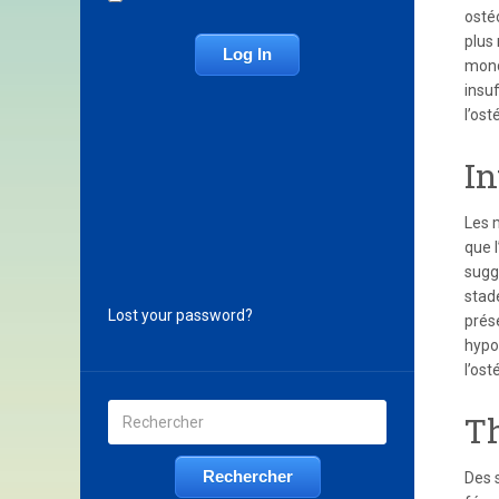
osté
plus
mond
insuf
l’ost
In
Les 
que 
sugg
stade
Lost your password?
prés
hypo
l’os
Th
Des 