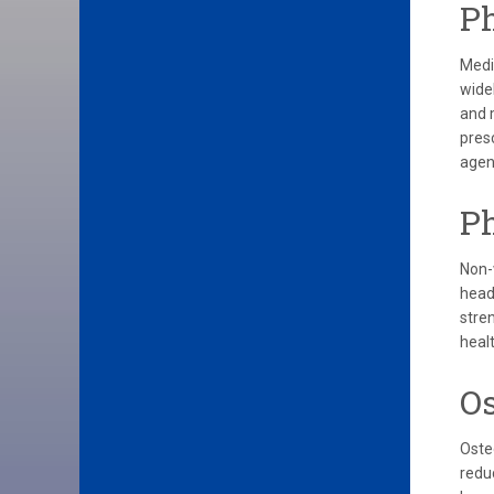
Ph
Medi
wide
and 
pres
agen
Ph
Non-
head
stre
healt
Os
Oste
redu