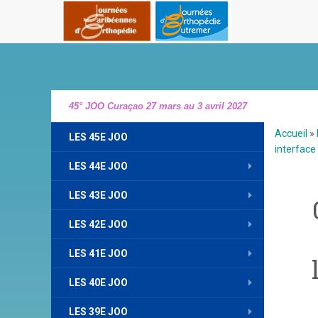
45° JOO Curaçao 27 mars au 3 avril 2027
Accueil
»
LES 45E JOO
interface
LES 44E JOO
LES 43E JOO
LES 42E JOO
LES 41E JOO
LES 40E JOO
LES 39E JOO