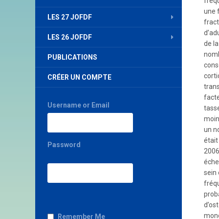
fréq
une 
LES 27 JOFDF
frac
d’ad
LES 26 JOFDF
de la
nomb
PUBLICATIONS
conse
cort
CRÉER UN COMPTE
tran
fact
Username or Email
tass
moin
un n
étai
Password
2006
éche
sein
fréq
prob
d’os
mond
Remember Me