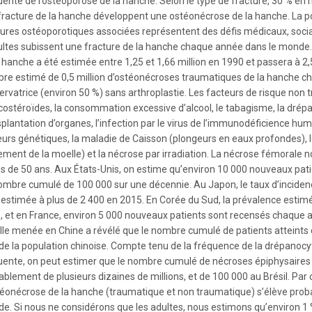
uente de l’ostéoporose de la hanche. Selon le type de fracture, 30 % e
fracture de la hanche développent une ostéonécrose de la hanche. La pop
tures ostéoporotiques associées représentent des défis médicaux, sociaux
ultes subissent une fracture de la hanche chaque année dans le monde. 
 hanche a été estimée entre 1,25 et 1,66 million en 1990 et passera à 2,
re estimé de 0,5 million d’ostéonécroses traumatiques de la hanche ch
rvatrice (environ 50 %) sans arthroplastie. Les facteurs de risque non t
icostéroïdes, la consommation excessive d’alcool, le tabagisme, la drép
splantation d’organes, l’infection par le virus de l’immunodéficience hu
eurs génétiques, la maladie de Caisson (plongeurs en eaux profondes), 
ement de la moelle) et la nécrose par irradiation. La nécrose fémorale
s de 50 ans. Aux États-Unis, on estime qu’environ 10 000 nouveaux pat
ombre cumulé de 100 000 sur une décennie. Au Japon, le taux d’incidenc
t estimée à plus de 2 400 en 2015. En Corée du Sud, la prévalence esti
, et en France, environ 5 000 nouveaux patients sont recensés chaque
lle menée en Chine a révélé que le nombre cumulé de patients atteints d
 de la population chinoise. Compte tenu de la fréquence de la drépanocyto
uente, on peut estimer que le nombre cumulé de nécroses épiphysaires c
ablement de plusieurs dizaines de millions, et de 100 000 au Brésil. P
téonécrose de la hanche (traumatique et non traumatique) s’élève prob
e. Si nous ne considérons que les adultes, nous estimons qu’environ 1 