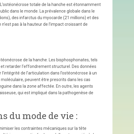
s. L’ostéonécrose totale de la hanche est étonnamment
public dans le monde. La prévalence globale dans le
ions), des infarctus du myocarde (21 millions) et des
 n’est pas à la hauteur de l’impact croissant de
ostéonécrose de la hanche. Les bisphosphonates, tels
e et retarder l’effondrement structurel. Des données
’intégrité de l’articulation dans l’ostéonécrose à un
 moléculaire, peuvent être prescrits dans les cas
guine dans la zone affectée. En outre, les agents
raisseuse, qui est impliqué dans la pathogenèse de
s du mode de vie :
imiser les contraintes mécaniques sur la tête