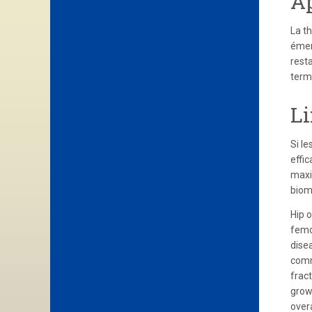
Ap
La t
émer
resta
term
Li
Si l
effic
maxi
biom
Hip o
femo
disea
comm
frac
growi
overa