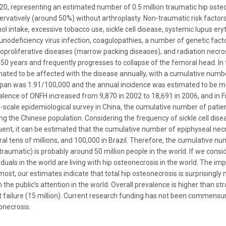
020, representing an estimated number of 0.5 million traumatic hip osteo
ervatively (around 50%) without arthroplasty. Non-traumatic risk factors
hol intake, excessive tobacco use, sickle cell disease, systemic lupus 
nodeficiency virus infection, coagulopathies, a number of genetic facto
oproliferative diseases (marrow packing diseases), and radiation necro
 50 years and frequently progresses to collapse of the femoral head. In
mated to be affected with the disease annually, with a cumulative numb
apan was 1.91/100,000 and the annual incidence was estimated to be mo
alence of ONFH increased from 9,870 in 2002 to 18,691 in 2006, and in F
e-scale epidemiological survey in China, the cumulative number of pati
g the Chinese population. Considering the frequency of sickle cell diseas
ent, it can be estimated that the cumulative number of epiphyseal necrosi
ral tens of millions, and 100,000 in Brazil. Therefore, the cumulative n
traumatic) is probably around 50 million people in the world. If we cons
iduals in the world are living with hip osteonecrosis in the world. The imp
most, our estimates indicate that total hip osteonecrosis is surprisingly
 the public’s attention in the world. Overall prevalence is higher than str
t failure (15 million). Current research funding has not been commensur
onecrosis.