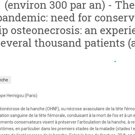
(environ 300 par an) - Th
pandemic: need for conserv
ip osteonecrosis: an experi
several thousand patients (
nche
ppe Hernigou (Paris)
téonécrose de la hanche (OHNF), ou nécrose avasculaire de la tête fémora
igation sanguine de la tête fémorale, conduisant à la mort de l’os et à un
ements conservateurs visent à préserver l’articulation de la hanche, à re
tômes, en particulier dans les premiers stades de la maladie (stades I e