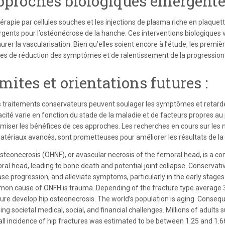
proches biologiques émergentes
hérapie par cellules souches et les injections de plasma riche en plaqu
gents pour l’ostéonécrose de la hanche. Ces interventions biologiques 
urer la vascularisation. Bien qu’elles soient encore à l’étude, les premi
es de réduction des symptômes et de ralentissement de la progression 
mites et orientations futures :
es traitements conservateurs peuvent soulager les symptômes et retarder 
acité varie en fonction du stade de la maladie et de facteurs propres au
miser les bénéfices de ces approches. Les recherches en cours sur les no
atériaux avancés, sont prometteuses pour améliorer les résultats de la 
steonecrosis (OHNF), or avascular necrosis of the femoral head, is a con
ral head, leading to bone death and potential joint collapse. Conservativ
se progression, and alleviate symptoms, particularly in the early stages o
on cause of ONFH is trauma. Depending of the fracture type average 3
ture develop hip osteonecrosis. The world’s population is aging. Conseq
ng societal medical, social, and financial challenges. Millions of adults 
ll incidence of hip fractures was estimated to be between 1.25 and 1.66 m