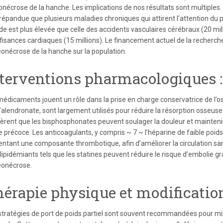
onécrose de la hanche. Les implications de nos résultats sont multiple
 répandue que plusieurs maladies chroniques qui attirent l’attention du 
e est plus élevée que celle des accidents vasculaires cérébraux (20 mill
fisances cardiaques (15 millions). Le financement actuel de la recherche
éonécrose de la hanche sur la population.
terventions pharmacologiques :
médicaments jouent un rôle dans la prise en charge conservatrice de l’
l’alendronate, sont largement utilisés pour réduire la résorption osseus
èrent que les bisphosphonates peuvent soulager la douleur et maintenir l
 précoce. Les anticoagulants, y compris ~ 7 ~ l’héparine de faible poids
entant une composante thrombotique, afin d’améliorer la circulation san
lipidémiants tels que les statines peuvent réduire le risque d’embolie g
téonécrose.
érapie physique et modification
stratégies de port de poids partiel sont souvent recommandées pour min