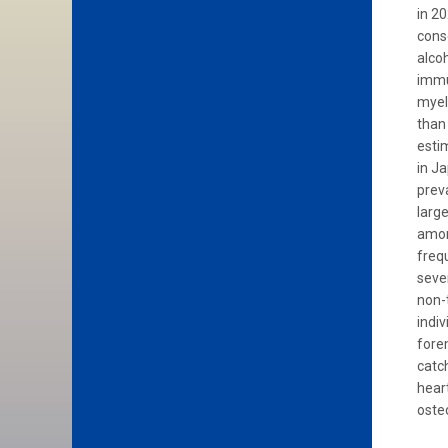
in 2
cons
alco
immu
myel
than
esti
in J
prev
larg
amon
frequ
seve
non-
indiv
fore
catch
hear
oste