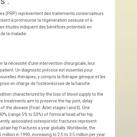
 :
ettes (PRP) représentent des traitements conservateurs
visent à promouvoir la régénération osseuse et à
ères études indiquent des bénéfices potentiels en
de la maladie.
la nécessité d’une intervention chirurgicale, leur
 patient. Un diagnostic précoce est essentiel pour
uvelles thérapies, y compris la thérapie génique et les
prise en charge de l’ostéonécrose de la hanche.
dition characterized by the loss of blood supply to the
e treatments aim to preserve the hip joint, delay
f the disease (Ficat- Arlet stages I and II). One
0% (range 5% to 50%) of femoral head after hip
uently, associated osteoporotic fractures represent
sustain hip fractures a year globally. Worldwide, the
illion in 1990, increasing to 2.5 to 3.5 million per year