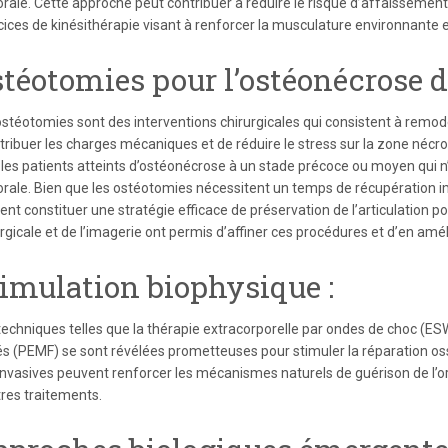
ale. Cette approche peut contribuer à réduire le risque d’affaissement ul
ices de kinésithérapie visant à renforcer la musculature environnante et à
téotomies pour l’ostéonécrose d
ostéotomies sont des interventions chirurgicales qui consistent à remode
stribuer les charges mécaniques et de réduire le stress sur la zone néc
 les patients atteints d’ostéonécrose à un stade précoce ou moyen qui n
rale. Bien que les ostéotomies nécessitent un temps de récupération im
nt constituer une stratégie efficace de préservation de l’articulation pou
rgicale et de l’imagerie ont permis d’affiner ces procédures et d’en améli
imulation biophysique :
techniques telles que la thérapie extracorporelle par ondes de choc (E
és (PEMF) se sont révélées prometteuses pour stimuler la réparation oss
invasives peuvent renforcer les mécanismes naturels de guérison de l’
tres traitements.