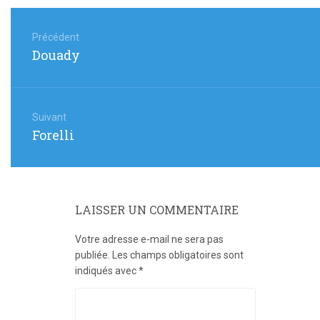
Navigation
de
Précédent
Article
Douady
l’article
précédent
:
Suivant
Article
Forelli
suivant
:
LAISSER UN COMMENTAIRE
Votre adresse e-mail ne sera pas
publiée.
Les champs obligatoires sont
indiqués avec
*