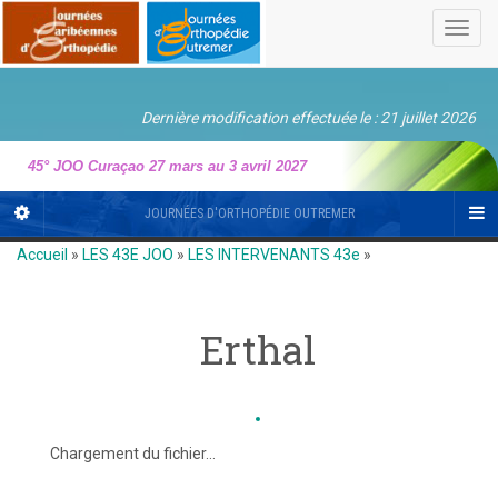
Toggl
navig
Dernière modification effectuée le : 21 juillet 2026
45° JOO Curaçao 27 mars au 3 avril 2027
JOURNÉES D'ORTHOPÉDIE OUTREMER
Accueil
»
LES 43E JOO
»
LES INTERVENANTS 43e
»
Erthal
Chargement du fichier...