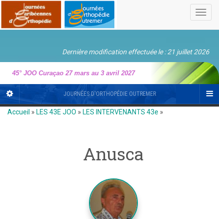
Toggl
navig
Dernière modification effectuée le : 21 juillet 2026
45° JOO Curaçao 27 mars au 3 avril 2027
JOURNÉES D'ORTHOPÉDIE OUTREMER
Accueil
»
LES 43E JOO
»
LES INTERVENANTS 43e
»
Anusca