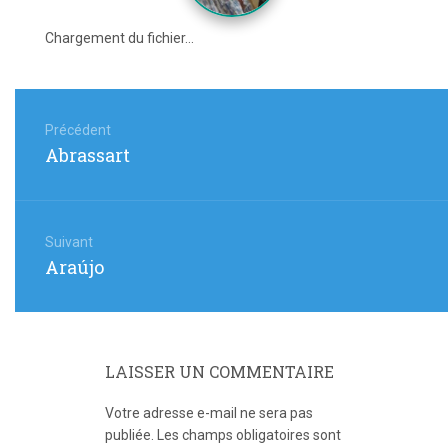
Chargement du fichier...
Navigation
de
Précédent
Article
Abrassart
l’article
précédent
:
Suivant
Article
Araújo
suivant
:
LAISSER UN COMMENTAIRE
Votre adresse e-mail ne sera pas
publiée.
Les champs obligatoires sont