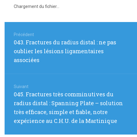
Chargement du fichier...
Navigation
de
Précédent
Article
043. Fractures du radius distal : ne pas
l’article
précédent
oublier les lésions ligamentaires
:
associées
Suivant
Article
045. Fractures très comminutives du
suivant
radius distal : Spanning Plate – solution
:
très efficace, simple et fiable, notre
expérience au C.H.U. de la Martinique