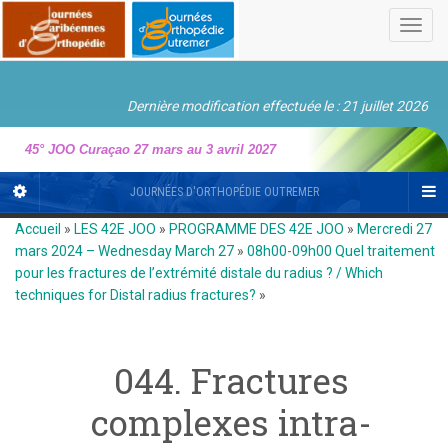
Toggl
navig
Dernière modification effectuée le : 21 juillet 2026
45° JOO Curaçao 27 mars au 3 avril 2027
JOURNÉES D'ORTHOPÉDIE OUTREMER
Accueil
»
LES 42E JOO
»
PROGRAMME DES 42E JOO
»
Mercredi 27
mars 2024 – Wednesday March 27
»
08h00-09h00 Quel traitement
pour les fractures de l’extrémité distale du radius ? / Which
techniques for Distal radius fractures?
»
044. Fractures
complexes intra-