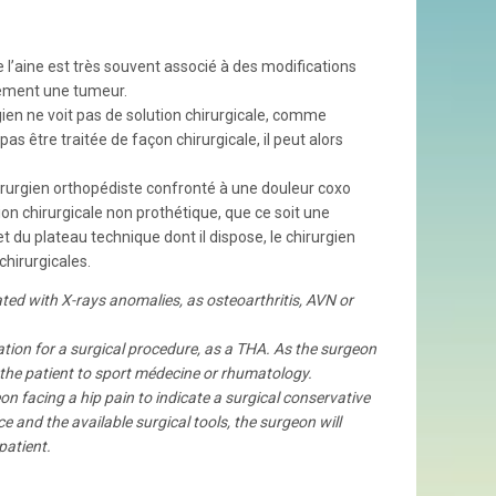
 l’aine est très souvent associé à des modifications
rement une tumeur.
ien ne voit pas de solution chirurgicale, comme
s être traitée de façon chirurgicale, il peut alors
hirurgien orthopédiste confronté à une douleur coxo
n chirurgicale non prothétique, que ce soit une
 du plateau technique dont il dispose, le chirurgien
chirurgicales.
ated with X-rays anomalies, as osteoarthritis, AVN or
ion for a surgical procedure, as a THA. As the surgeon
 the patient to sport médecine or rhumatology.
eon facing a hip pain to indicate a surgical conservative
 and the available surgical tools, the surgeon will
 patient.