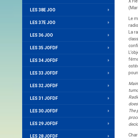
X Fl
(Mars
LES 38E JOO
Le m
LES 37E JOO
radi
La r
LES 36 JOO
class
conf
LES 35 JOFDF
L’ob
fémo
LES 34 JOFDF
osté
pourr
LES 33 JOFDF
Main 
LES 32 JOFDF
tumo
Radi
LES 31 JOFDF
does
The p
LES 30 JOFDF
proce
LES 29 JOFDF
decid
Char
LES 28 JOFDF