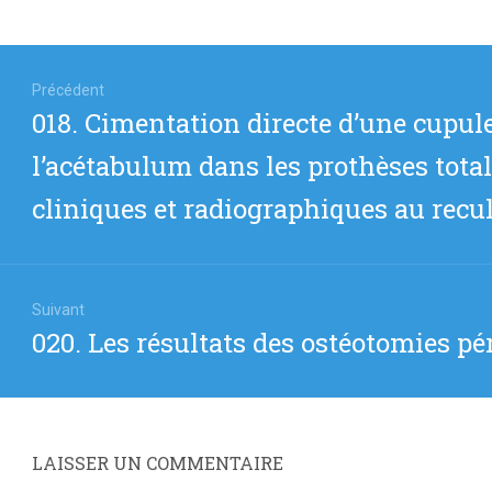
igation
Précédent
Article
018. Cimentation directe d’une cupul
icle
précédent
l’acétabulum dans les prothèses total
:
cliniques et radiographiques au recu
Suivant
Article
020. Les résultats des ostéotomies pér
suivant
:
LAISSER UN COMMENTAIRE