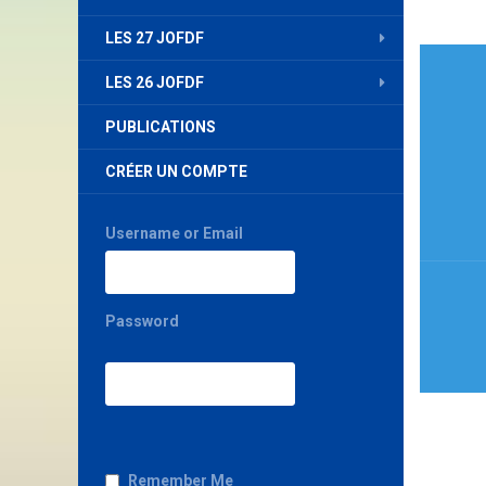
LES 27 JOFDF
Nav
LES 26 JOFDF
de
PUBLICATIONS
l’art
CRÉER UN COMPTE
Username or Email
Password
Remember Me