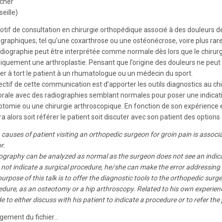
echer
eille)
otif de consultation en chirurgie orthopédique associé à des douleurs de
ographiques, tel qu’une coxarthrose ou une ostéonécrose, voire plus ra
adiographie peut être interprétée comme normale dès lors que le chirurg
iquement une arthroplastie. Pensant que l’origine des douleurs ne peut pa
ier à tort le patient à un rhumatologue ou un médecin du sport.
jectif de cette communication est d’apporter les outils diagnostics au c
rale avec des radiographies semblant normales pour poser une indicatio
otomie ou une chirurgie arthroscopique. En fonction de son expérience et
a alors soit référer le patient soit discuter avec son patient des options 
causes of patient visiting an orthopedic surgeon for groin pain is associ
r.
ography can be analyzed as normal as the surgeon does not see an indicat
 not indicate a surgical procedure, he/she can make the error addressing
urpose of this talk is to offer the diagnostic tools to the orthopedic surg
dure, as an osteotomy or a hip arthroscopy. Related to his own experience
e to either discuss with his patient to indicate a procedure or to refer the
gement du fichier...