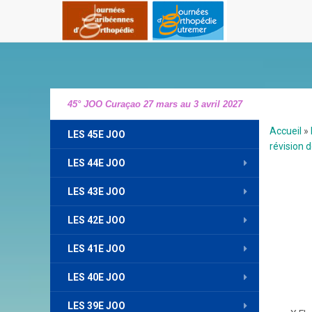
45° JOO Curaçao 27 mars au 3 avril 2027
Accueil
»
LES 45E JOO
révision 
LES 44E JOO
LES 43E JOO
LES 42E JOO
LES 41E JOO
LES 40E JOO
LES 39E JOO