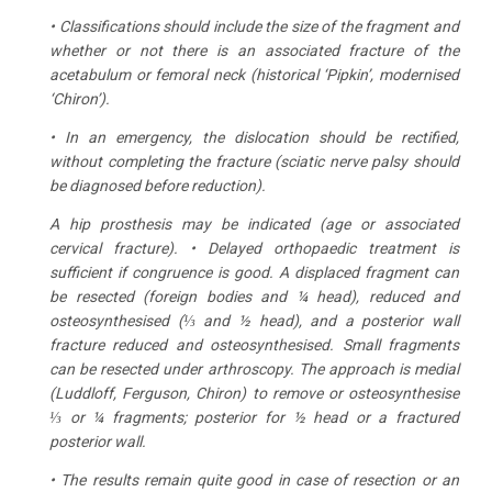
• Classifications should include the size of the fragment and
whether or not there is an associated fracture of the
acetabulum or femoral neck (historical ‘Pipkin’, modernised
‘Chiron’).
• In an emergency, the dislocation should be rectified,
without completing the fracture (sciatic nerve palsy should
be diagnosed before reduction).
A hip prosthesis may be indicated (age or associated
cervical fracture). • Delayed orthopaedic treatment is
sufficient if congruence is good. A displaced fragment can
be resected (foreign bodies and ¼ head), reduced and
osteosynthesised (⅓ and ½ head), and a posterior wall
fracture reduced and osteosynthesised. Small fragments
can be resected under arthroscopy. The approach is medial
(Luddloff, Ferguson, Chiron) to remove or osteosynthesise
⅓ or ¼ fragments; posterior for ½ head or a fractured
posterior wall.
• The results remain quite good in case of resection or an