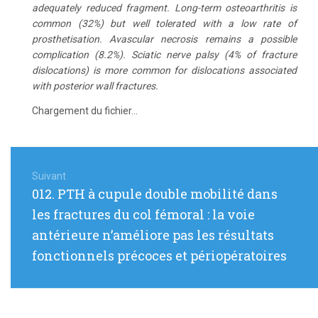
adequately reduced fragment. Long-term osteoarthritis is
common (32%) but well tolerated with a low rate of
prosthetisation. Avascular necrosis remains a possible
complication (8.2%). Sciatic nerve palsy (4% of fracture
dislocations) is more common for dislocations associated
with posterior wall fractures.
Chargement du fichier...
Navigation
de
Suivant
Article
012. PTH à cupule double mobilité dans
l’article
suivant
les fractures du col fémoral : la voie
:
antérieure n’améliore pas les résultats
fonctionnels précoces et périopératoires