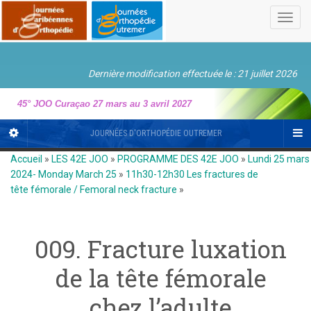
Toggl
navig
Dernière modification effectuée le : 21 juillet 2026
45° JOO Curaçao 27 mars au 3 avril 2027
JOURNÉES D'ORTHOPÉDIE OUTREMER
Accueil
»
LES 42E JOO
»
PROGRAMME DES 42E JOO
»
Lundi 25 mars
2024- Monday March 25
»
11h30-12h30 Les fractures de
tête fémorale / Femoral neck fracture
»
009. Fracture luxation
de la tête fémorale
chez l’adulte