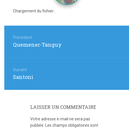
Chargement du fichier...
Navigation
de
Précédent
Article
Quemener-Tanguy
l’article
précédent
:
Suivant
Article
Santoni
suivant
:
LAISSER UN COMMENTAIRE
Votre adresse e-mail ne sera pas
publiée.
Les champs obligatoires sont