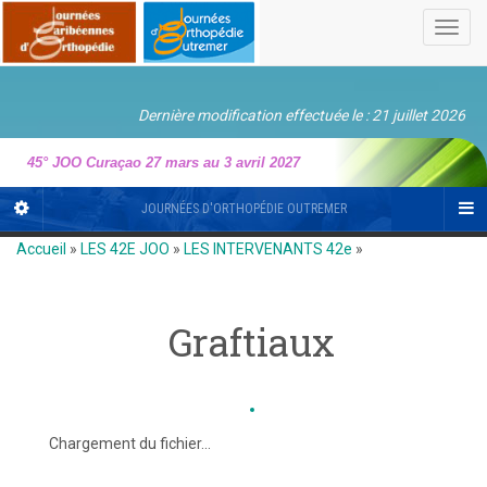
Toggl
navig
Dernière modification effectuée le : 21 juillet 2026
45° JOO Curaçao 27 mars au 3 avril 2027
JOURNÉES D'ORTHOPÉDIE OUTREMER
Accueil
»
LES 42E JOO
»
LES INTERVENANTS 42e
»
Graftiaux
Chargement du fichier...