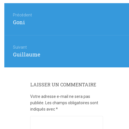
Navigation
de
Précédent
Article
Goni
l’article
précédent
:
Suivant
Article
Guillaume
suivant
:
LAISSER UN COMMENTAIRE
Votre adresse e-mail ne sera pas
publiée.
Les champs obligatoires sont
indiqués avec
*