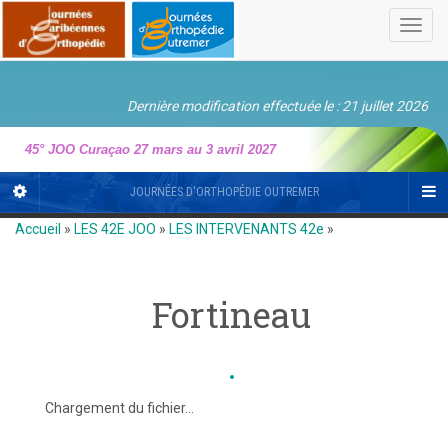
Toggl
navig
Dernière modification effectuée le : 21 juillet 2026
45° JOO Curaçao 27 mars au 3 avril 2027
JOURNÉES D'ORTHOPÉDIE OUTREMER
Accueil
»
LES 42E JOO
»
LES INTERVENANTS 42e
»
Fortineau
Chargement du fichier...