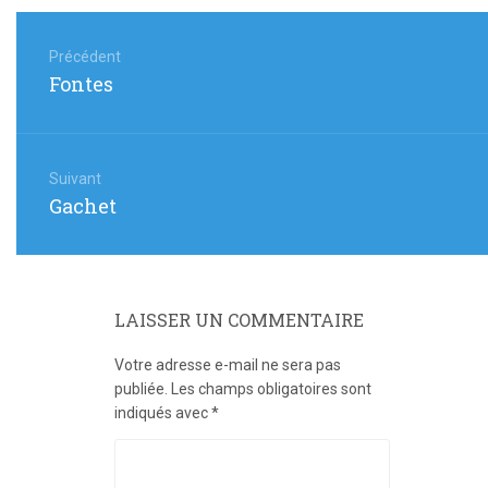
Navigation
de
Précédent
Article
Fontes
l’article
précédent
:
Suivant
Article
Gachet
suivant
:
LAISSER UN COMMENTAIRE
Votre adresse e-mail ne sera pas
publiée.
Les champs obligatoires sont
indiqués avec
*