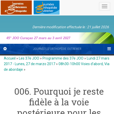
Toggl
navig
Dernière modification effectuée le : 21 juillet 2026
45° JOO Curaçao 27 mars au 3 avril 2027
JOURNÉES D'ORTHOPÉDIE OUTREMER
Accueil
»
Les 37e JOO
»
Programme des 37e JOO
»
Lundi 27 mars
2017 - Lunes, 27 de marzo 2017
»
08h30-10h00 Voies d’abord, Via
de abordaje
»
006. Pourquoi je reste
fidèle à la voie
postérieure pour les