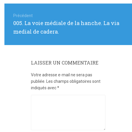
Navigation
de
Précédent
Article
005. La voie médiale de la hanche. La via
l’article
précédent
medial de cadera.
:
LAISSER UN COMMENTAIRE
Votre adresse e-mail ne sera pas
publiée.
Les champs obligatoires sont
indiqués avec
*