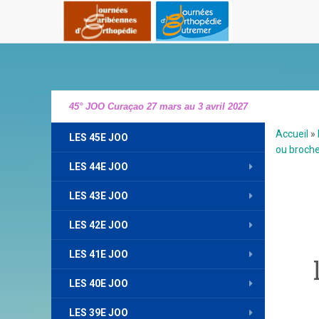
45° JOO Curaçao 27 mars au 3 avril 2027
Accueil
»
LES 45E JOO
ou broche
LES 44E JOO
LES 43E JOO
LES 42E JOO
LES 41E JOO
LES 40E JOO
LES 39E JOO