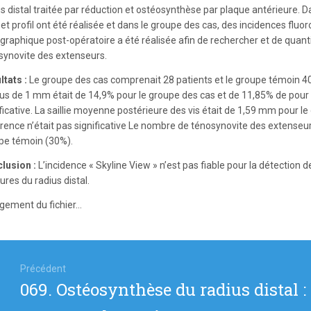
us distal traitée par réduction et ostéosynthèse par plaque antérieure.
et profil ont été réalisée et dans le groupe des cas, des incidences fluo
raphique post-opératoire a été réalisée afin de rechercher et de quantifi
synovite des extenseurs.
ltats :
Le groupe des cas comprenait 28 patients et le groupe témoin 4
lus de 1 mm était de 14,9% pour le groupe des cas et de 11,85% de pour 
ificative. La saillie moyenne postérieure des vis était de 1,59 mm pour 
érence n’était pas significative Le nombre de ténosynovite des extenseur
pe témoin (30%).
lusion :
L’incidence « Skyline View » n’est pas fiable pour la détection 
ures du radius distal.
gement du fichier...
igation
Précédent
Article
069. Ostéosynthèse du radius distal 
icle
précédent