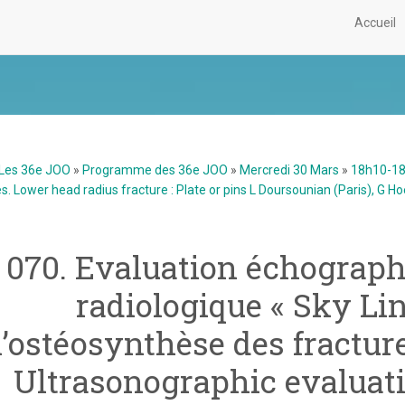
Accueil
Les 36e JOO
»
Programme des 36e JOO
»
Mercredi 30 Mars
»
18h10-18h
s. Lower head radius fracture : Plate or pins L Doursounian (Paris), G Ho
070. Evaluation échograph
radiologique « Sky Li
l’ostéosynthèse des fracture
Ultrasonographic evaluati