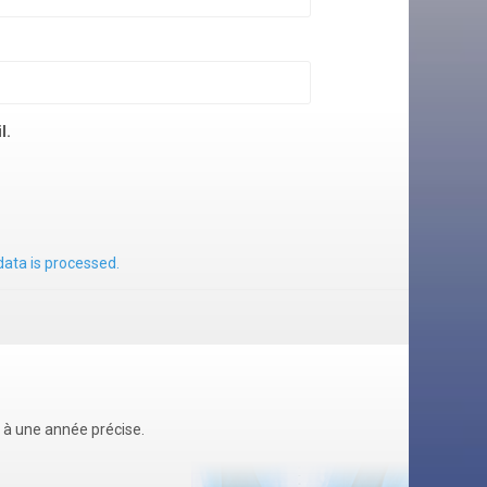
l.
ata is processed.
u à une année précise.