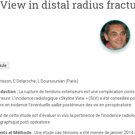
View in distal radius fract
aule
risson, C Delaroche,
L Doursounian
(
Paris
)
oduction :
La rupture de tendons extenseurs est une complication connu
ieure. L’incidence radiologique «Skyline View » (SLV) a été conseillée pou
e en évidence l’éventuelle saillie postérieure des vis en peropératoire.
t de cette étude est d’évaluer in vivo la pertinence de l’incidence radiol
graphique post-opératoire.
ents et Méthode :
Une étude cas-témoins a été menée de janvier 2014 à 