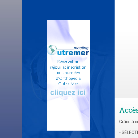
Accè
Grâce à c
- SÉLEC