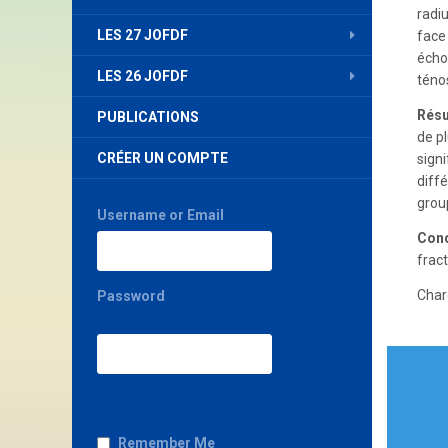
radi
LES 27 JOFDF
face 
échog
LES 26 JOFDF
téno
Résu
PUBLICATIONS
de p
CRÉER UN COMPTE
sign
diff
grou
Username or Email
Conc
fract
Char
Password
Nav
de
l’art
Remember Me