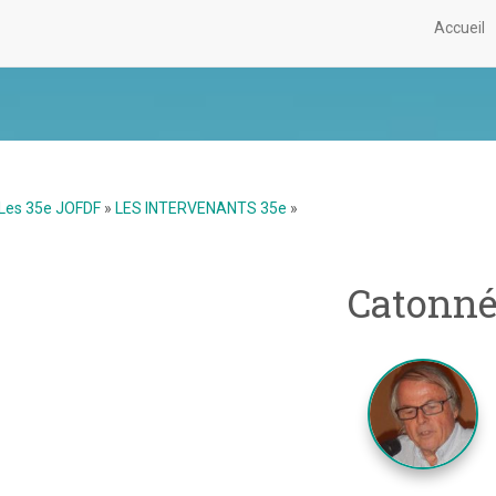
Accueil
Les 35e JOFDF
»
LES INTERVENANTS 35e
»
Catonn