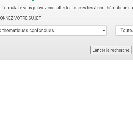
e formulaire vous pouvez consulter les articles liés à une thématique o
TIONNEZ VOTRE SUJET