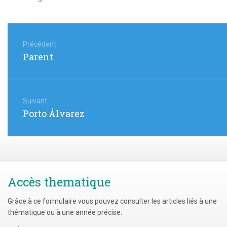
Navigation
de
Précédent
Article
Parent
l’article
précédent
:
Suivant
Article
Porto Álvarez
suivant
:
Accès thematique
Grâce à ce formulaire vous pouvez consulter les articles liés à une
thématique ou à une année précise.