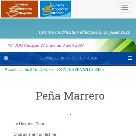
Toggl
navig
Dernière modification effectuée le : 21 juillet 2026
45° JOO Curaçao 27 mars au 3 avril 2027
JOURNÉES D'ORTHOPÉDIE OUTREMER
Accueil
»
Les 34e JOFDF
»
LES INTERVENANTS 34e
»
Peña Marrero
La Havane, Cuba
Chargement du fichier...