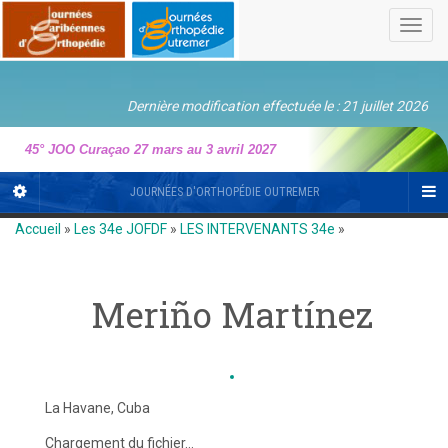
Toggl
navig
Dernière modification effectuée le : 21 juillet 2026
45° JOO Curaçao 27 mars au 3 avril 2027
JOURNÉES D'ORTHOPÉDIE OUTREMER
Accueil
»
Les 34e JOFDF
»
LES INTERVENANTS 34e
»
Meriño Martínez
La Havane, Cuba
Chargement du fichier...