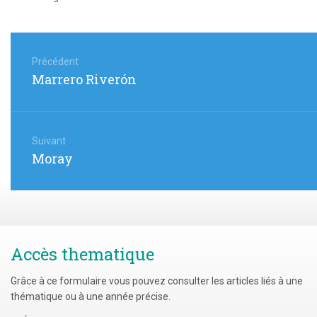
Navigation
de
Précédent
Article
Marrero Riverón
l’article
précédent
:
Suivant
Article
Moray
suivant
:
Accès thematique
Grâce à ce formulaire vous pouvez consulter les articles liés à une
thématique ou à une année précise.