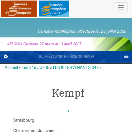
Toggl
navig
Dernière modification effectuée le : 21 juillet 2026
45° JOO Curaçao 27 mars au 3 avril 2027
JOURNÉES D'ORTHOPÉDIE OUTREMER
Accueil
»
Les 34e JOFDF
»
LES INTERVENANTS 34e
»
Kempf
Strasbourg
Chargement du fichier...