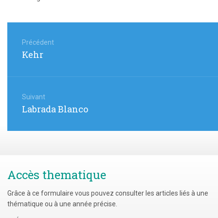
Navigation
de
Précédent
Article
Kehr
l’article
précédent
:
Suivant
Article
Labrada Blanco
suivant
:
Accès thematique
Grâce à ce formulaire vous pouvez consulter les articles liés à une
thématique ou à une année précise.